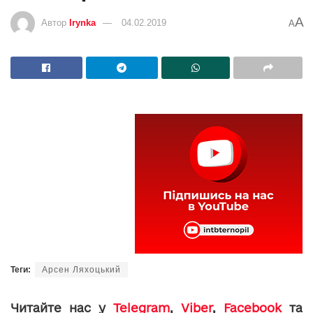
A
Автор
Irynka
04.02.2019
A
Теги:
Арсен Ляхоцький
Читайте нас у
Telegram
,
Viber
,
Facebook
та