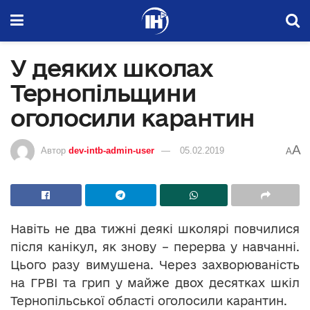
У деяких школах
Тернопільщини
оголосили карантин
A
Автор
dev-intb-admin-user
05.02.2019
A
Навіть не два тижні деякі школярі повчилися
після канікул, як знову – перерва у навчанні.
Цього разу вимушена. Через захворюваність
на ГРВІ та грип у майже двох десятках шкіл
Тернопільської області оголосили карантин.