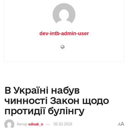
dev-intb-admin-user
В Україні набув
чинності Закон щодо
протидії булінгу
A
Автор
ednak_n
05.02.2019
A