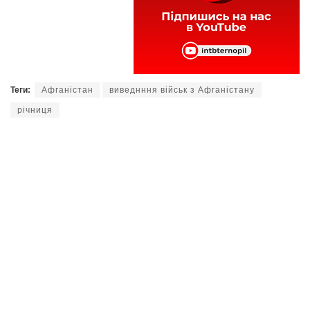
Теги:
Афганістан
виведнння військ з Афганістану
річниця
Читайте нас у
Telegram
,
Viber
,
Facebook
та
Instagram
: головні новини Тернополя та
області.