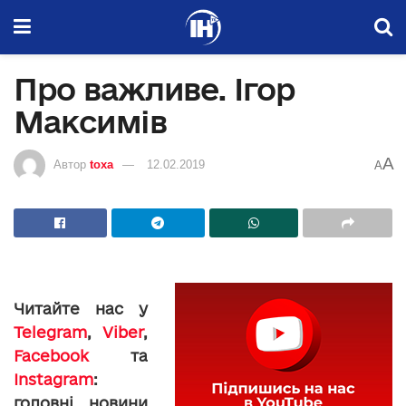
Про важливе. Ігор
Максимів
A
Автор
toxa
12.02.2019
A
Читайте нас у
Telegram
,
Viber
,
Facebook
та
Instagram
:
головні новини