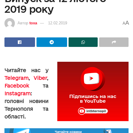
2019 року
A
Автор
toxa
12.02.2019
A
Читайте нас у
Telegram
,
Viber
,
Facebook
та
Instagram
:
головні новини
Тернополя та
області.