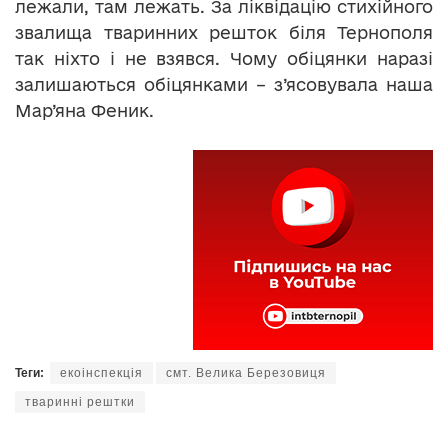
лежали, там лежать. За ліквідацію стихійного
звалища тваринних решток біля Тернополя
так ніхто і не взявся. Чому обіцянки наразі
залишаються обіцянками – з’ясовувала наша
Мар’яна Феник.
Теги:
екоінспекція
смт. Велика Березовиця
тваринні рештки