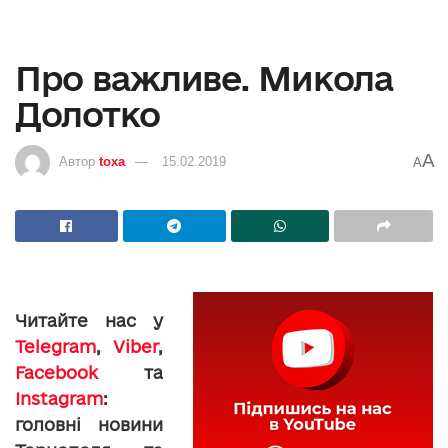
Про важливе. Микола
Долотко
A
Автор
toxa
15.02.2019
A
Читайте нас у
Telegram
,
Viber
,
Facebook
та
Instagram
:
головні новини