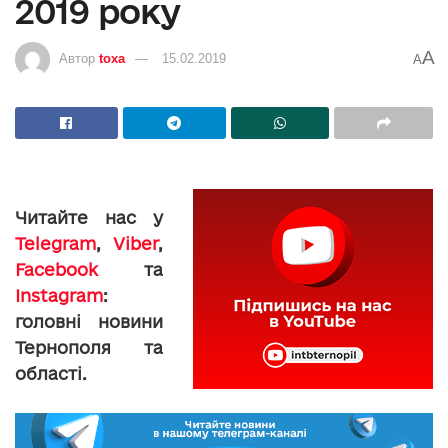
2019 року
A
Автор
toxa
15.02.2019
A
Читайте нас у
Telegram
,
Viber
,
Facebook
та
Instagram
:
головні новини
Тернополя та
області.