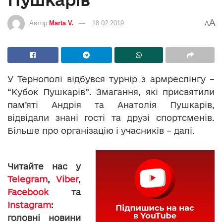
A
Автор
Marta V.
18.02.2019
A
У Тернополі відбувся турнір з армреслінгу –
“Кубок Пушкарів”. Змагання, які присвятили
пам’яті Андрія та Анатолія Пушкарів,
відвідали знані гості та друзі спортсменів.
Більше про організацію і учасників – далі.
Читайте нас у
Telegram
,
Viber
,
Facebook
та
Instagram
:
головні новини