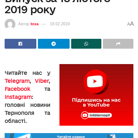
2019 року
A
Автор
toxa
18.02.2019
A
Читайте нас у
Telegram
,
Viber
,
Facebook
та
Instagram
:
головні новини
Тернополя та
області.