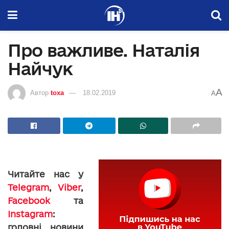
Про важливе. Наталія
Найчук
A
Автор
toxa
18.02.2019
A
Читайте нас у
Telegram
,
Viber
,
Facebook
та
Instagram
:
головні новини