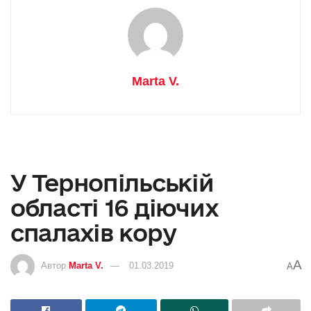
Marta V.
У Тернопільській
області 16 діючих
спалахів кору
A
Автор
Marta V.
01.03.2019
A