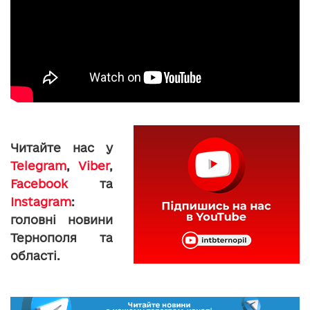
Читайте нас у
Telegram
,
Viber
,
Facebook
та
Instagram
:
головні новини
Тернополя та
області.