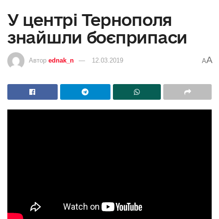
У центрі Тернополя
знайшли боєприпаси
A
Автор
ednak_n
12.03.2019
A