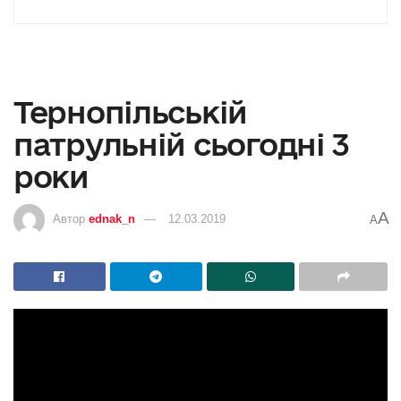
Тернопільській
патрульній сьогодні 3
роки
A
Автор
ednak_n
12.03.2019
A