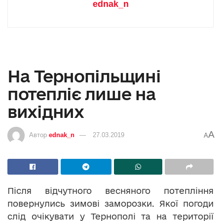
ednak_n
На Тернопільщині
потепліє лише на
вихідних
A
Автор
ednak_n
27.03.2019
A
Після відчутного весняного потепління
повернулись зимові заморозки. Якої погоди
слід очікувати у Тернополі та на території