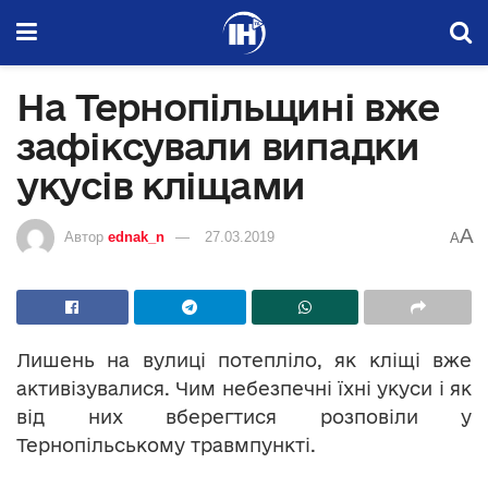
На Тернопільщині вже
зафіксували випадки
укусів кліщами
A
Автор
ednak_n
27.03.2019
A
Лишень на вулиці потепліло, як кліщі вже
активізувалися. Чим небезпечні їхні укуси і як
від них вберегтися розповіли у
Тернопільському травмпункті.