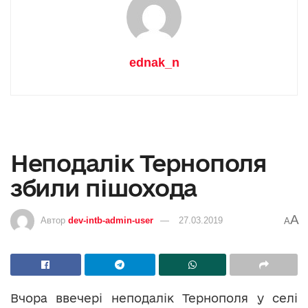
ednak_n
Неподалік Тернополя
збили пішохода
A
Автор
dev-intb-admin-user
27.03.2019
A
Вчора ввечері неподалік Тернополя у селі