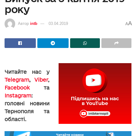
року
A
Автор
intb
03.04.2019
A
Читайте нас у
Telegram
,
Viber
,
Facebook
та
Instagram
:
головні новини
Тернополя та
області.