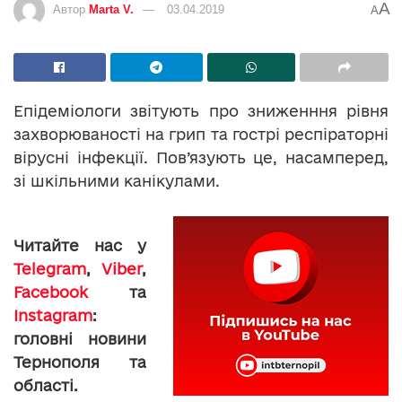
A
Автор
Marta V.
03.04.2019
A
Епідеміологи звітують про зниженння рівня
захворюваності на грип та гострі респіраторні
вірусні інфекції. Пов’язують це, насамперед,
зі шкільними канікулами.
Читайте нас у
Telegram
,
Viber
,
Facebook
та
Instagram
:
головні новини
Тернополя та
області.