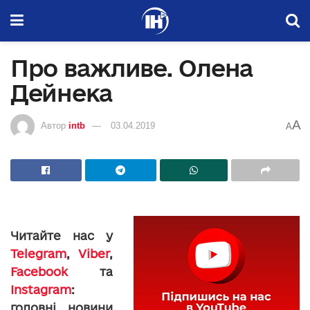
Про важливе. Олена
Дейнека
A
Автор
intb
03.04.2019
A
Читайте нас у
Telegram
,
Viber
,
Facebook
та
Instagram
:
головні новини