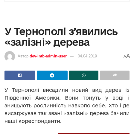
У Тернополі з’явились
«залізні» дерева
A
Автор
dev-intb-admin-user
04.04.2019
A
У Тернополі висадили новий вид дерев із
Південної Америки. Вони тонуть у воді і
знищують рослинність навколо себе. Хто і де
висаджував так звані «залізні» дерева бачили
наші кореспонденти.