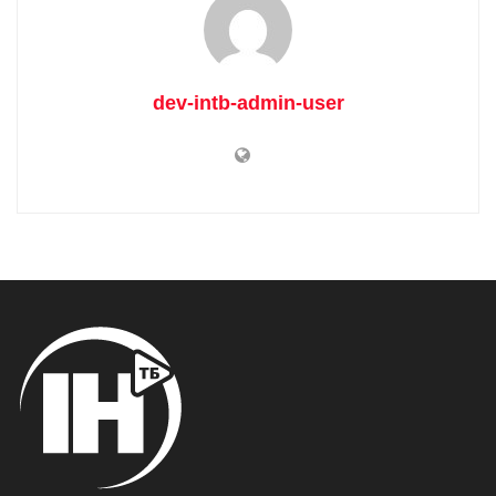
dev-intb-admin-user