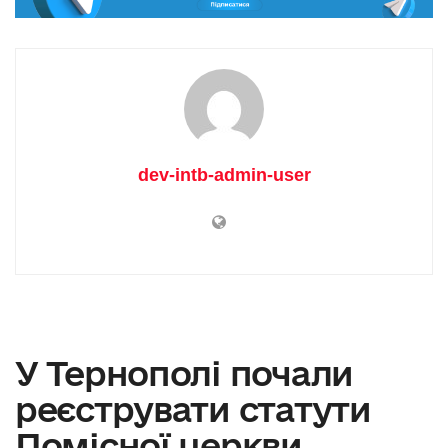
dev-intb-admin-user
У Тернополі почали
реєструвати статути
Помісної церкви