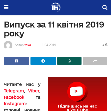
Випуск за 11 квітня 2019
року
A
Автор
toxa
11.04.2019
A
Читайте нас у
Telegram
,
Viber
,
Facebook
та
Instagram
:
головні новини