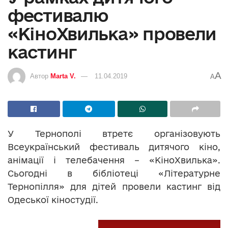
фестивалю
«КіноХвилька» провели
кастинг
A
Автор
Marta V.
11.04.2019
A
У Тернополі втретє організовують
Всеукраїнський фестиваль дитячого кіно,
анімації і телебачення – «КіноХвилька».
Сьогодні в бібліотеці «Літературне
Тернопілля» для дітей провели кастинг від
Одеської кіностудії.