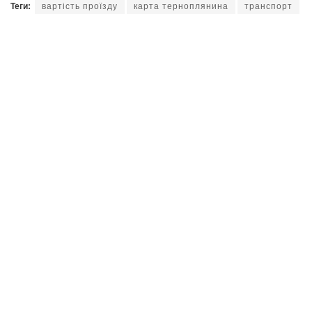
Теги:
вартість проїзду
карта терноплянина
транспорт
Читайте нас у
Telegram
,
Viber
,
Facebook
та
Instagram
: головні новини Тернополя та
області.
Marta V.