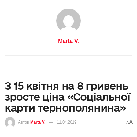
Marta V.
З 15 квітня на 8 гривень
зросте ціна «Соціальної
карти тернополянина»
A
Автор
Marta V.
11.04.2019
A