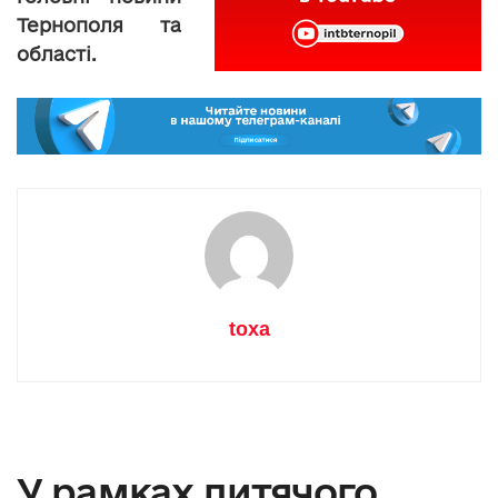
Тернополя та
області.
toxa
У рамках дитячого