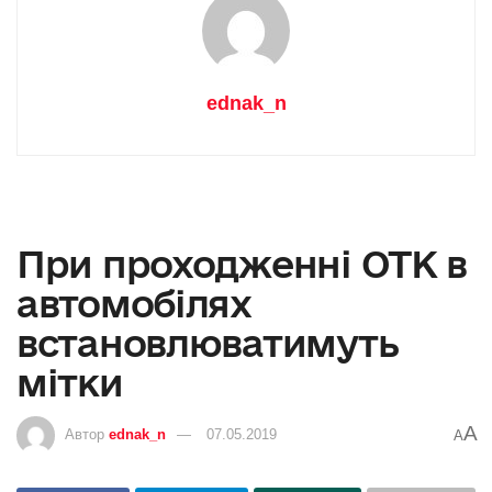
ednak_n
При проходженні ОТК в
автомобілях
встановлюватимуть
мітки
A
Автор
ednak_n
07.05.2019
A