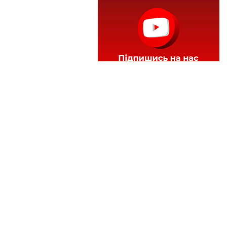
Теги:
гідрометеоцентр
дощ
погода
потепління
Читайте нас у
Telegram
,
Viber
,
Facebook
та
Instagram
: головні новини Тернополя та
області.