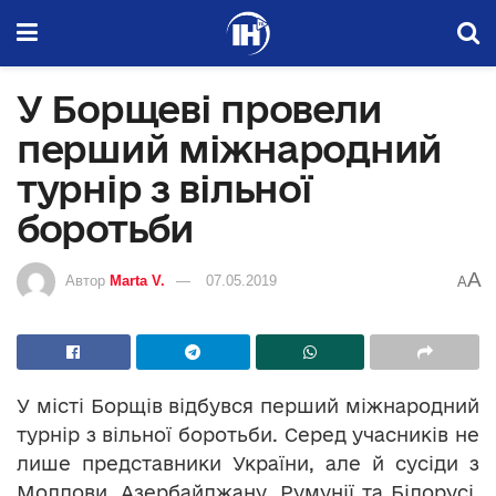
У Борщеві провели
перший міжнародний
турнір з вільної
боротьби
A
Автор
Marta V.
07.05.2019
A
У місті Борщів відбувся перший міжнародний
турнір з вільної боротьби. Серед учасників не
лише представники України, але й сусіди з
Молдови, Азербайджану, Румунії та Білорусі.