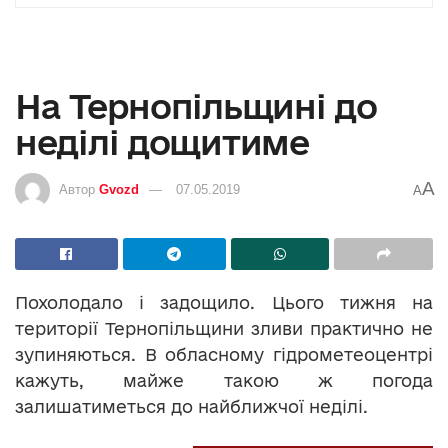
На Тернопільщині до
неділі дощитиме
A
Автор
Gvozd
07.05.2019
A
Похолодало і задощило. Цього тижня на
території Тернопільщини зливи практично не
зупиняються. В обласному гідрометеоцентрі
кажуть, майже такою ж погода
залишатиметься до найближчої неділі.