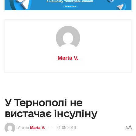
Marta V.
У Тернополі не
вистачає інсуліну
A
Автор
Marta V.
21.05.2019
A