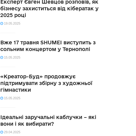
Експерт Євген Шевцов розповів, як
бізнесу захиститься від кібератак у
2025 році
19.05.2025
Вже 17 травня SHUMEI виступить з
сольним концертом у Тернополі
15.05.2025
«Креатор-Буд» продовжує
підтримувати збірну з художньої
гімнастики
15.05.2025
Ідеальні заручальні каблучки – які
вони і як вибирати?
29.04.2025