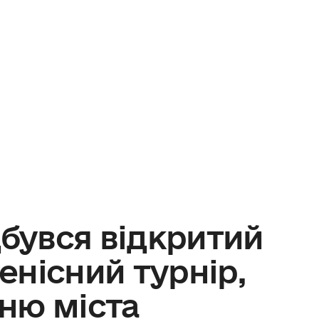
дбувся відкритий
нісний турнір,
ню міста