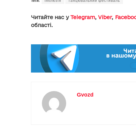
Теги:
інклюзія
танцювальний фестиваль
Читайте нас у
Telegram
,
Viber
,
Facebo
області.
Gvozd