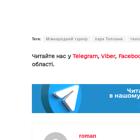
Теги:
Міжнародний турнір
парк Топільче
тені
Читайте нас у
Telegram
,
Viber
,
Facebo
області.
roman