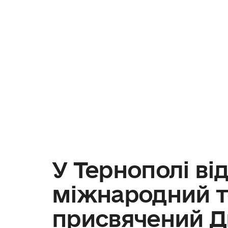
У Тернополі ві
міжнародний те
присвячений Д