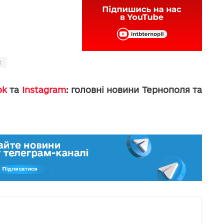
с
ok
та
Instagram
: головні новини Тернополя та