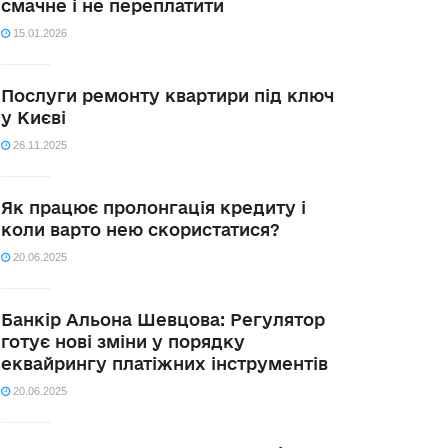
смачне і не переплатити
15.01.2026
Послуги ремонту квартири під ключ
у Києві
26.11.2025
Як працює пролонгація кредиту і
коли варто нею скористатися?
20.06.2025
Банкір Альона Шевцова: Регулятор
готує нові зміни у порядку
еквайрингу платіжних інструментів
20.06.2025