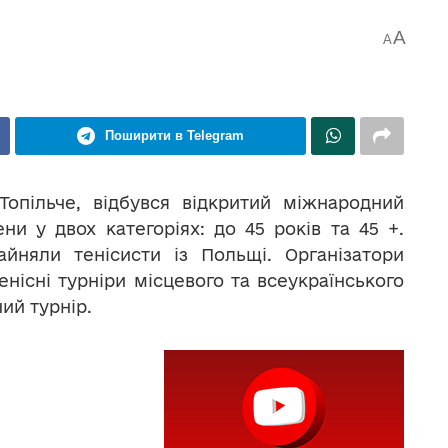
A
A
Поширити в Telegram
опільче, відбувся відкритий міжнародний
ни у двох категоріях: до 45 років та 45 +.
йняли тенісисти із Польщі. Організатори
енісні турніри місцевого та всеукраїнського
ий турнір.