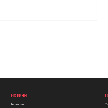
Новини
П
Тернопіль
Си