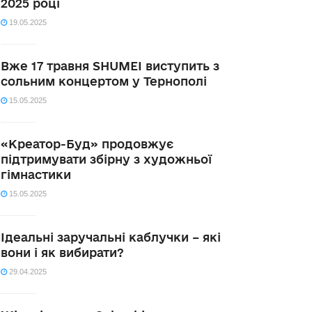
2025 році
19.05.2025
Вже 17 травня SHUMEI виступить з
сольним концертом у Тернополі
15.05.2025
«Креатор-Буд» продовжує
підтримувати збірну з художньої
гімнастики
15.05.2025
Ідеальні заручальні каблучки – які
вони і як вибирати?
29.04.2025