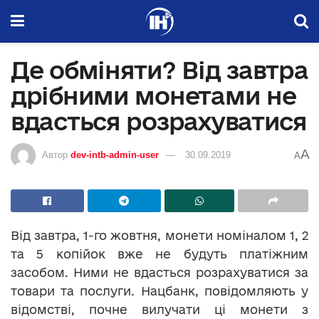
Де обміняти? Від завтра
дрібними монетами не
вдасться розрахуватися
A
Автор
dev-intb-admin-user
30.09.2019
A
Від завтра, 1-го жовтня, монети номіналом 1, 2
та 5 копійок вже не будуть платіжним
засобом. Ними не вдасться розрахуватися за
товари та послуги. Нацбанк, повідомляють у
відомстві, почне вилучати ці монети з