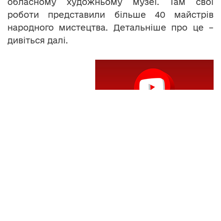
обласному художньому музеї. Там свої
роботи представили більше 40 майстрів
народного мистецтва. Детальніше про це –
дивіться далі.
Теги:
Тернопільський обласний художній музей
Читайте нас у
Telegram
,
Viber
,
Facebook
та
Instagram
: головні новини Тернополя та