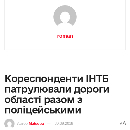
roman
Кореспонденти ІНТБ
патрулювали дороги
області разом з
поліцейськими
A
Автор
Matsopa
30.09.2019
A