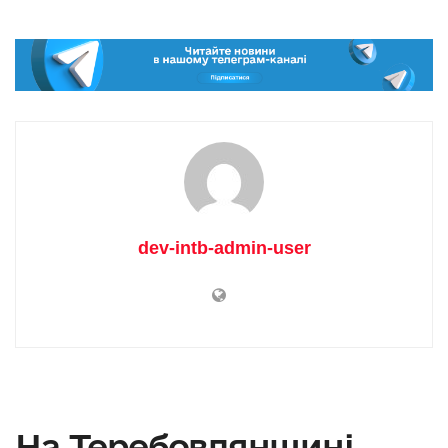
dev-intb-admin-user
На Теребовлянщині