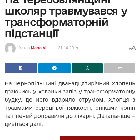
школяр травмувався у
трансформаторній
підстанції
A
Автор
Marta V.
21.10.2019
A
На Тернопільщині дванадцятирічний хлопець
граючись у хованки заліз у трансформаторну
будку, де його вдарило струмом. Хлопця з
травмами середньої тяжкості, опіками колін
та плечей доправили до лікарні. Детальніше –
дивіться далі.