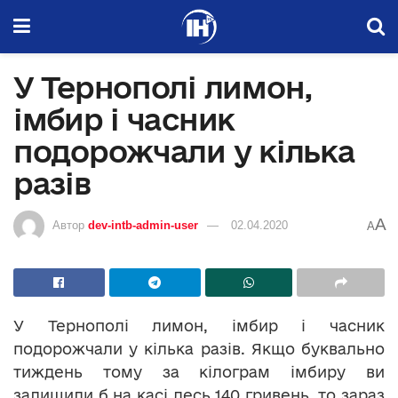
У Тернополі лимон,
імбир і часник
подорожчали у кілька
разів
A
Автор
dev-intb-admin-user
02.04.2020
A
У Тернополі лимон, імбир і часник
подорожчали у кілька разів. Якщо буквально
тиждень тому за кілограм імбиру ви
залишили б на касі десь 140 гривень, то зараз