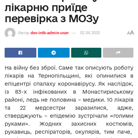
лікарню приїде
перевірка з МОЗу
A
Автор
dev-intb-admin-user
02.04.2020
A
На війну без зброї. Саме так описують роботу
лікарів на Тернопільщині, які опинилися в
епіцентрі спалаху коронавірусу. Як наслідок,
із 83-х інфікованих в Монастириському
районі, ледь не половина – медики. 10 лікарів
та 22 медсестри заразилися, адже,
стверджують – епідемію зустрічали «голими
руками». Жодних захисних костюмів,
рукавиць, респіраторів, окулярів, тим паче,