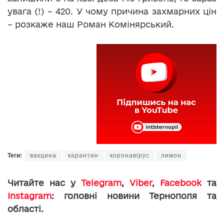
увага (!) – 420. У чому причина захмарних цін
– розкаже наш Роман Комінярський.
Теги:
вакцина
карантин
коронавірус
лимон
Читайте нас у
Telegram
,
Viber
,
Facebook
та
Instagram
: головні новини Тернополя та
області.