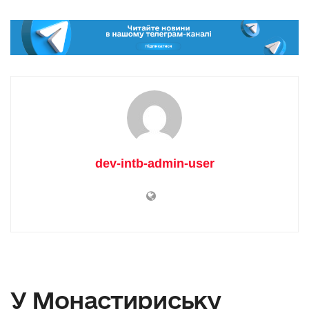
dev-intb-admin-user
У Монастириську