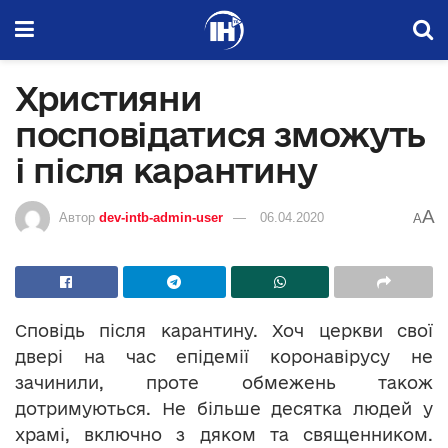
Християни
посповідатися зможуть
і після карантину
A
Автор
dev-intb-admin-user
06.04.2020
A
Сповідь після карантину. Хоч церкви свої
двері на час епідемії коронавірусу не
зачинили, проте обмежень також
дотримуються. Не більше десятка людей у
храмі, включно з дяком та священником.