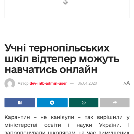
Учні тернопільських
шкіл відтепер можуть
навчатись онлайн
A
Автор
dev-intb-admin-user
06.04.2020
A
Карантин – не канікули – так вирішили у
міністерстві освіти і науки України. І
запропонували школярам на час вимушених