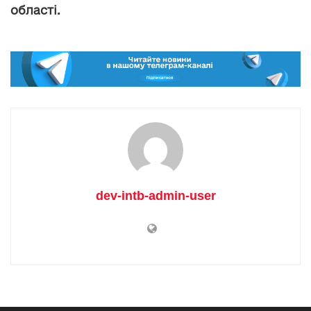
області.
dev-intb-admin-user