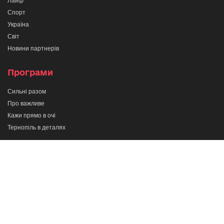
Лайф
Спорт
Україна
Світ
Новини партнерів
Програми
Сильні разом
Про важливе
Кажи прямо в очі
Тернопіль в деталях
Телеканал
ІНТБ
© 2022. Всі права захищені. При використанні
матеріалів активне гіперпосилання на
ІНТБ
є обов'язковим