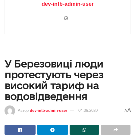
dev-intb-admin-user
У Березовиці люди
протестують через
високий тариф на
водовідведення
A
Автор
dev-intb-admin-user
04.06.2020
A