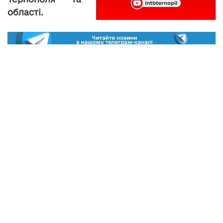
області.
efir