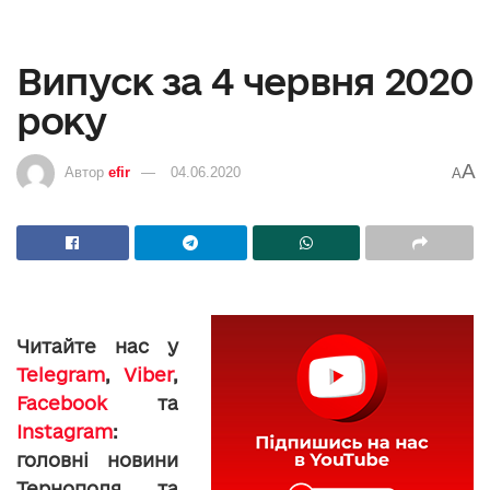
Випуск за 4 червня 2020
року
A
Автор
efir
04.06.2020
A
Читайте нас у
Telegram
,
Viber
,
Facebook
та
Instagram
:
головні новини
Тернополя та