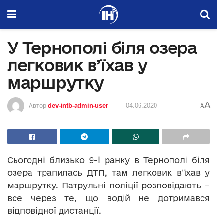
У Тернополі біля озера
легковик в’їхав у
маршрутку
A
Автор
dev-intb-admin-user
04.06.2020
A
Сьогодні близько 9-ї ранку в Тернополі біля
озера трапилась ДТП, там легковик в’їхав у
маршрутку. Патрульні поліції розповідають –
все через те, що водій не дотримався
відповідної дистанції.