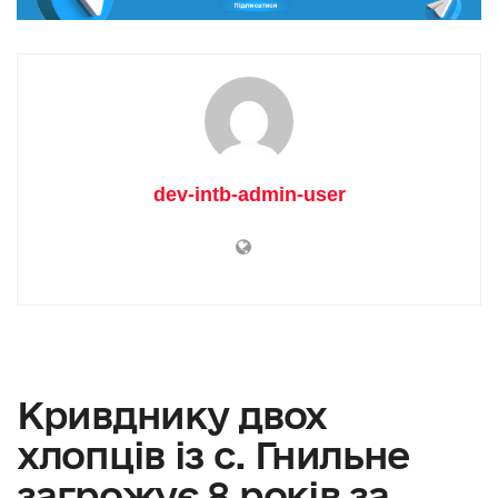
dev-intb-admin-user
Кривднику двох
хлопців із с. Гнильне
загрожує 8 років за