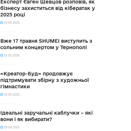
Експерт Євген Шевцов розповів, як
бізнесу захиститься від кібератак у
2025 році
19.05.2025
Вже 17 травня SHUMEI виступить з
сольним концертом у Тернополі
15.05.2025
«Креатор-Буд» продовжує
підтримувати збірну з художньої
гімнастики
15.05.2025
Ідеальні заручальні каблучки – які
вони і як вибирати?
29.04.2025