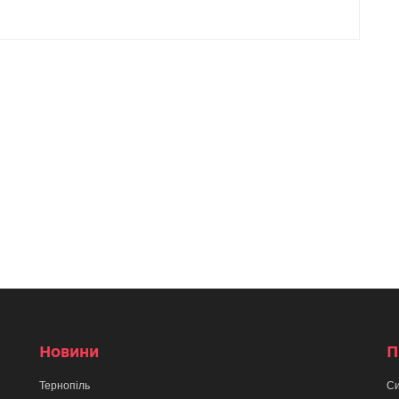
Новини
П
Тернопіль
Си