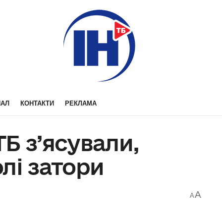
НАЛ
КОНТАКТИ
РЕКЛАМА
Б з’ясували,
лі затори
A
A