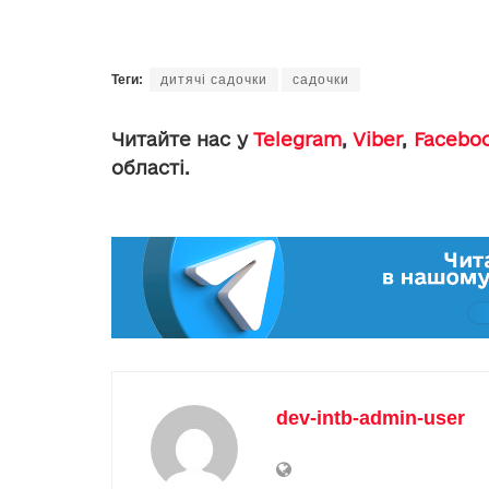
Теги:
дитячі садочки
садочки
Читайте нас у
Telegram
,
Viber
,
Facebo
області.
dev-intb-admin-user