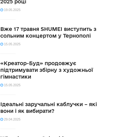
2025 році
19.05.2025
Вже 17 травня SHUMEI виступить з
сольним концертом у Тернополі
15.05.2025
«Креатор-Буд» продовжує
підтримувати збірну з художньої
гімнастики
15.05.2025
Ідеальні заручальні каблучки – які
вони і як вибирати?
29.04.2025