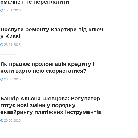
смачне і не переплатити
15.01.2026
Послуги ремонту квартири під ключ
у Києві
26.11.2025
Як працює пролонгація кредиту і
коли варто нею скористатися?
20.06.2025
Банкір Альона Шевцова: Регулятор
готує нові зміни у порядку
еквайрингу платіжних інструментів
20.06.2025