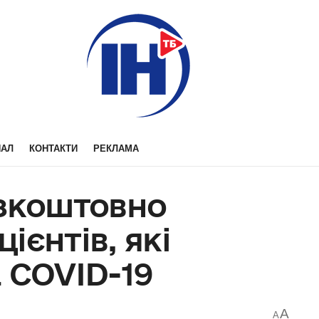
НАЛ
КОНТАКТИ
РЕКЛАМА
езкоштовно
ієнтів, які
 COVID-19
A
A