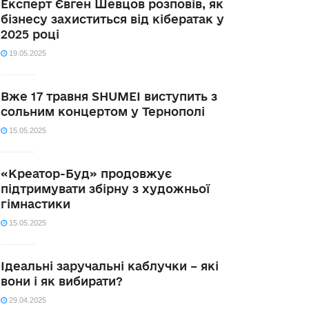
Експерт Євген Шевцов розповів, як
бізнесу захиститься від кібератак у
2025 році
19.05.2025
Вже 17 травня SHUMEI виступить з
сольним концертом у Тернополі
15.05.2025
«Креатор-Буд» продовжує
підтримувати збірну з художньої
гімнастики
15.05.2025
Ідеальні заручальні каблучки – які
вони і як вибирати?
29.04.2025