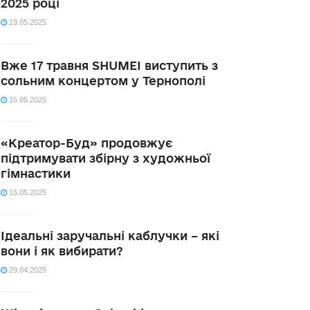
2025 році
19.05.2025
Вже 17 травня SHUMEI виступить з
сольним концертом у Тернополі
15.05.2025
«Креатор-Буд» продовжує
підтримувати збірну з художньої
гімнастики
15.05.2025
Ідеальні заручальні каблучки – які
вони і як вибирати?
29.04.2025