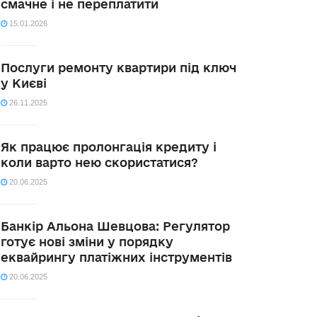
смачне і не переплатити
15.01.2026
Послуги ремонту квартири під ключ
у Києві
26.11.2025
Як працює пролонгація кредиту і
коли варто нею скористатися?
20.06.2025
Банкір Альона Шевцова: Регулятор
готує нові зміни у порядку
еквайрингу платіжних інструментів
20.06.2025