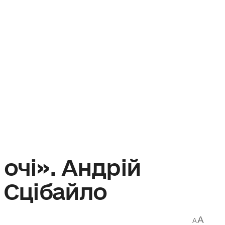
очі». Андрій
 Сцібайло
A
A