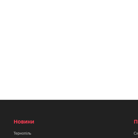
Новини
П
Тернопіль
Си