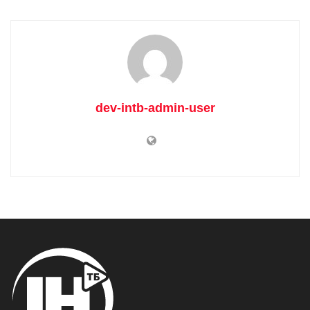
dev-intb-admin-user