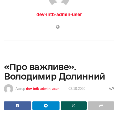
dev-intb-admin-user
«Про важливе».
Володимир Долинний
A
Автор
dev-intb-admin-user
02.10.2020
A