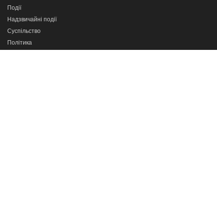
Події
Надзвичайні події
Суспільство
Політика
Лайф
Спорт
Україна
Світ
Новини партнерів
Програми
Сильні разом
Про важливе
Кажи прямо в очі
Тернопіль в деталях