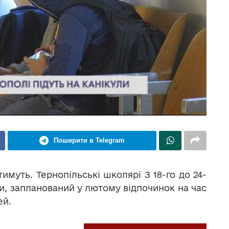
Поширити в Telegram
имуть. Тернопільські школярі З 18-го до 24-
ли, запланований у лютому відпочинок на час
ей.