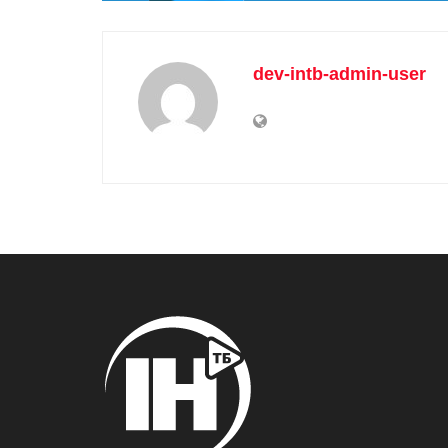
dev-intb-admin-user