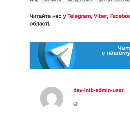
Теги:
опалення
перерахунок
централізоване
Читайте нас у
Telegram
,
Viber
,
Facebo
області.
dev-intb-admin-user