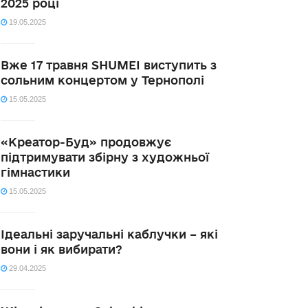
2025 році
19.05.2025
Вже 17 травня SHUMEI виступить з
сольним концертом у Тернополі
15.05.2025
«Креатор-Буд» продовжує
підтримувати збірну з художньої
гімнастики
15.05.2025
Ідеальні заручальні каблучки – які
вони і як вибирати?
29.04.2025