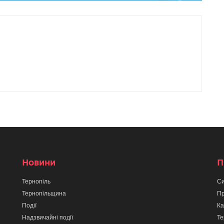
Новини
П
Тернопіль
Си
Тернопільщина
Пр
Події
Ка
Надзвичайні події
Те