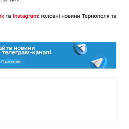
 опалення
ok
та
Instagram
: головні новини Тернополя та