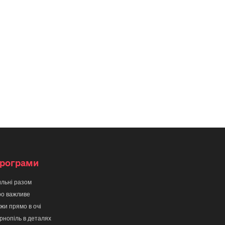
рограми
льні разом
о важливе
жи прямо в очі
рнопіль в деталях