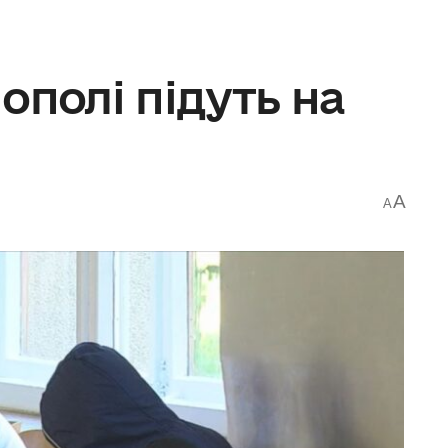
ополі підуть на
A
A