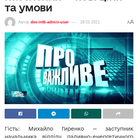
та умови
A
Автор
dev-intb-admin-user
18.01.2021
A
Гість: Михайло Гиренко — заступник
начальника відділу паливно-енергетичного