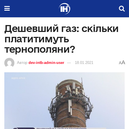
Дешевший газ: скільки
платитимуть
тернополяни?
A
Автор
dev-intb-admin-user
18.01.2021
A