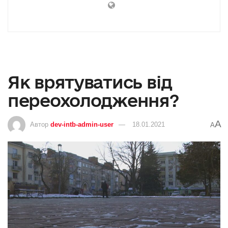
Як врятуватись від
переохолодження?
A
Автор
dev-intb-admin-user
18.01.2021
A