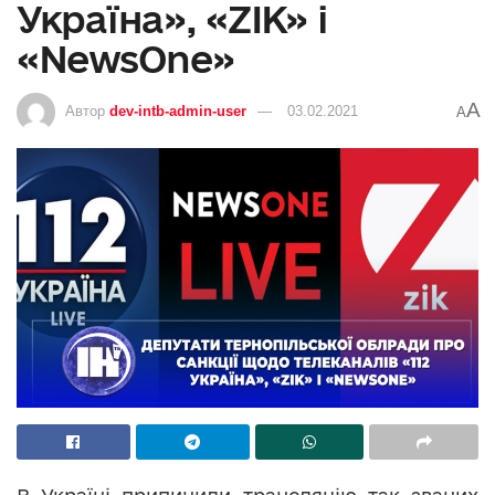
Україна», «ZIK» і
«NewsOne»
A
Автор
dev-intb-admin-user
03.02.2021
A