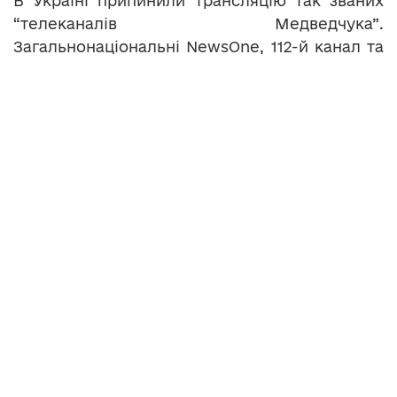
В Україні припинили трансляцію так званих
“телеканалів Медведчука”.
Загальнонаціональні NewsOne, 112-й канал та
ZIK заблокували через санкції проти їх
власника Тараса Козака, соратника Віктора
Медведчука. Реакцію депутатів
Тернопільської обласної ради на такі дії
вислухали наші кореспонденти.
Теги:
Віктор Медведчук
Медведчук