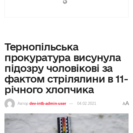
Тернопільська
прокуратура висунула
підозру чоловікові за
фактом стрілялини в 11-
річного хлопчика
A
Автор
dev-intb-admin-user
04.02.2021
A