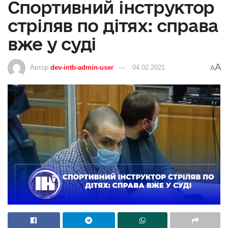
Спортивний інструктор
стріляв по дітях: справа
вже у суді
A
Автор
dev-intb-admin-user
04.02.2021
A