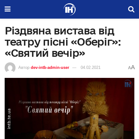
Різдвяна вистава від
театру пісні «Оберіг»:
«Святий вечір»
A
Автор
dev-intb-admin-user
04.02.2021
A