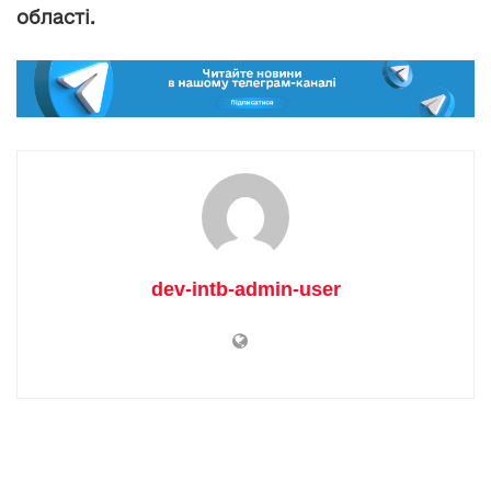
області.
dev-intb-admin-user