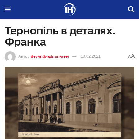
Тернопіль в деталях.
Франка
A
Автор
dev-intb-admin-user
10.02.2021
A