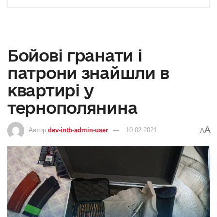
Бойові гранати і
патрони знайшли в
квартирі у
тернополянина
A
Автор
dev-intb-admin-user
10.02.2021
A