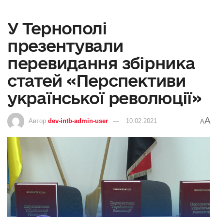
У Тернополі
презентували
перевидання збірника
статей «Перспективи
української революції»
A
Автор
dev-intb-admin-user
10.02.2021
A