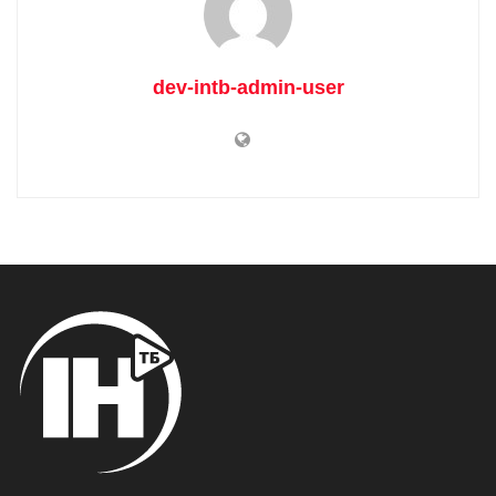
dev-intb-admin-user