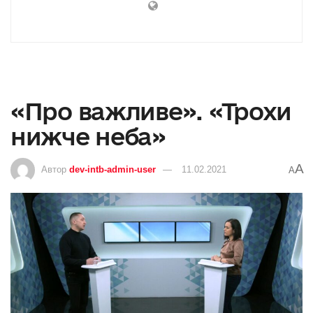
«Про важливе». «Трохи
нижче неба»
A
Автор
dev-intb-admin-user
11.02.2021
A