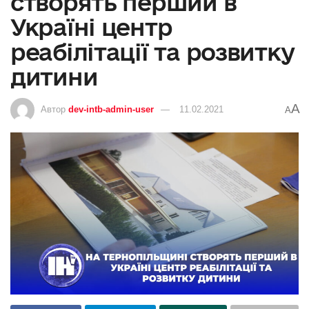
створять перший в
Україні центр
реабілітації та розвитку
дитини
A
Автор
dev-intb-admin-user
11.02.2021
A