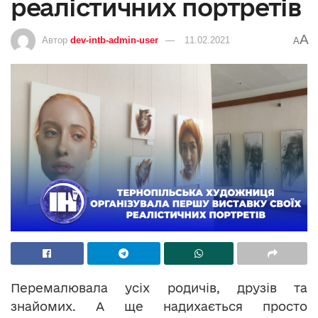
реалістичних портретів
A
Автор
dev-intb-admin-user
11.02.2021
A
Перемалювала усіх родичів, друзів та
знайомих. А ще надихається просто