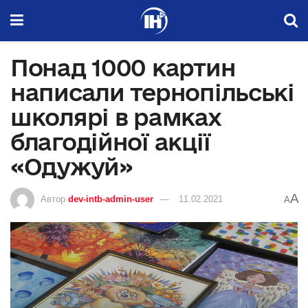
Понад 1000 картин
написали тернопільські
школярі в рамках
благодійної акції
«Одужуй»
A
Автор
dev-intb-admin-user
11.02.2021
A