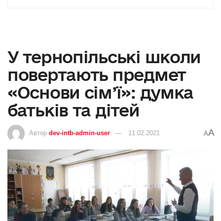
У тернопільські школи
повертають предмет
«Основи сім’ї»: думка
батьків та дітей
A
Автор
dev-intb-admin-user
11.02.2021
A