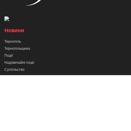
Новини
Тернопіль
Тернопільщина
Події
Надзвичайні події
Суспільство
Політика
Лайф
Спорт
Україна
Світ
Новини партнерів
Програми