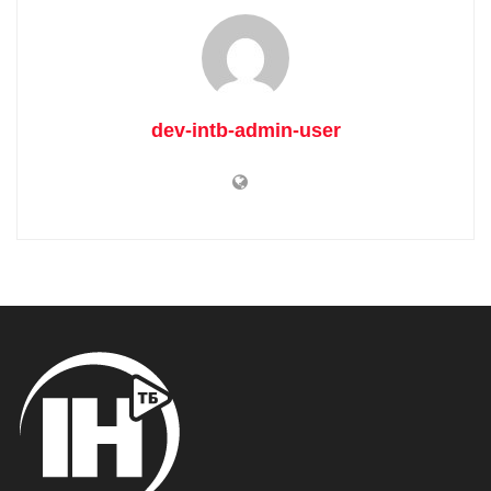
dev-intb-admin-user