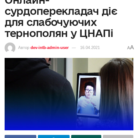
сурдоперекладач діє
для слабочуючих
тернополян у ЦНАПі
A
Автор
dev-intb-admin-user
16.04.2021
A