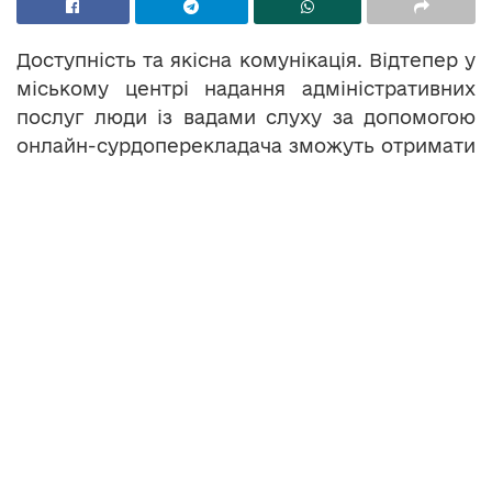
Доступність та якісна комунікація. Відтепер у
міському центрі надання адміністративних
послуг люди із вадами слуху за допомогою
онлайн-сурдоперекладача зможуть отримати
ту чи іншу послугу. Деталі – у сюжеті.
Теги:
онлайн-сурдоперекладач
сурдоперекладач