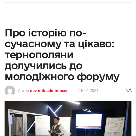
Про історію по-
сучасному та цікаво:
тернополяни
долучились до
молодіжного форуму
A
Автор
dev-intb-admin-user
16.04.2021
A