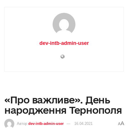
dev-intb-admin-user
«Про важливе». День
народження Тернополя
A
Автор
dev-intb-admin-user
16.04.2021
A