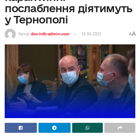
послаблення діятимуть
у Тернополі
A
Автор
dev-intb-admin-user
16.04.2021
A