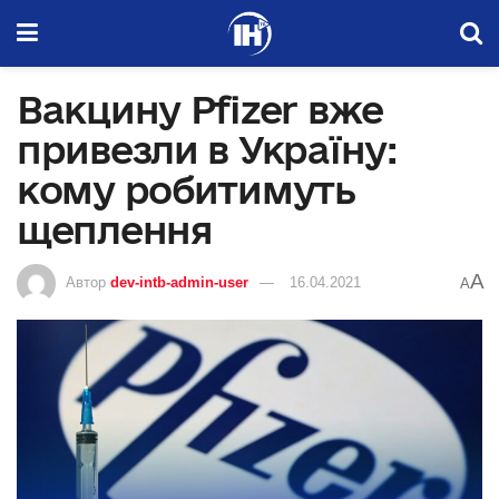
Вакцину Pfizer вже
привезли в Україну:
кому робитимуть
щеплення
A
Автор
dev-intb-admin-user
16.04.2021
A