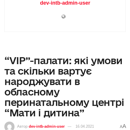
dev-intb-admin-user
“VIP”-палати: які умови
та скільки вартує
народжувати в
обласному
перинатальному центрі
“Мати і дитина”
A
Автор
dev-intb-admin-user
16.04.2021
A