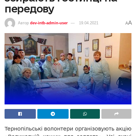
передову
A
Автор
dev-intb-admin-user
19.04.2021
A
Тернопільські волонтери організовують акцію