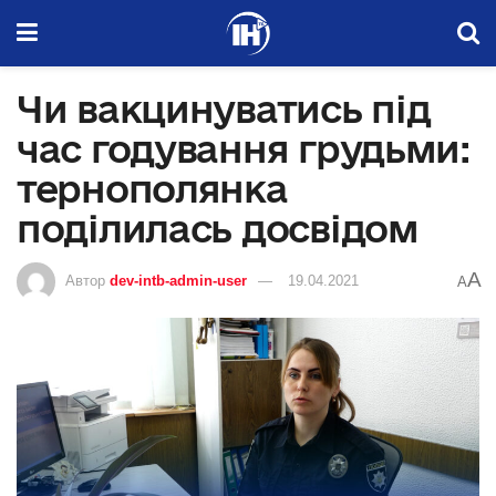
Чи вакцинуватись під
час годування грудьми:
тернополянка
поділилась досвідом
A
Автор
dev-intb-admin-user
19.04.2021
A