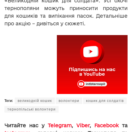
«Великодній кошик для солдата». Усі охочі
тернополяни можуть приносити продукти
для кошиків та випікання пасок. Детальніше
про акцію – дивіться у сюжеті.
Теги:
великодній кошик
волонтери
кошик для солдатів
тернопільські волонтери
Читайте нас у
Telegram
,
Viber
,
Facebook
та