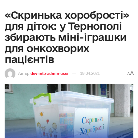
«Скринька хоробрості»
для діток: у Тернополі
збирають міні-іграшки
для онкохворих
пацієнтів
A
Автор
dev-intb-admin-user
19.04.2021
A