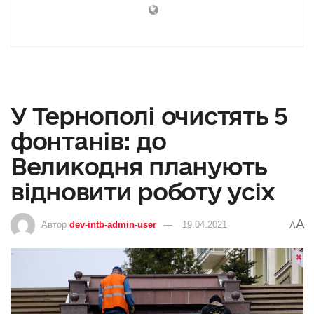
У Тернополі очистять 5
фонтанів: до
Великодня планують
відновити роботу усіх
A
Автор
dev-intb-admin-user
19.04.2021
A