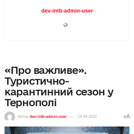
dev-intb-admin-user
«Про важливе».
Туристично-
карантинний сезон у
Тернополі
A
Автор
dev-intb-admin-user
19.04.2021
A