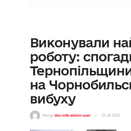
Виконували на
роботу: спогад
Тернопільщини
на Чорнобильсь
вибуху
Автор
dev-intb-admin-user
22.04.2021