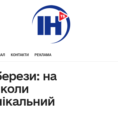
НАЛ
КОНТАКТИ
РЕКЛАМА
берези: на
школи
ікальний