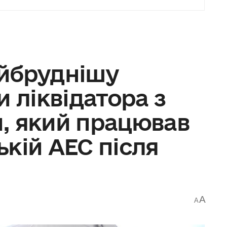
йбруднішу
и ліквідатора з
, який працював
кій АЕС після
A
A