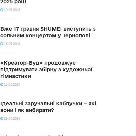
2025 році
19.05.2025
Вже 17 травня SHUMEI виступить з
сольним концертом у Тернополі
15.05.2025
«Креатор-Буд» продовжує
підтримувати збірну з художньої
гімнастики
15.05.2025
Ідеальні заручальні каблучки – які
вони і як вибирати?
29.04.2025