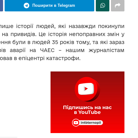
Поширити в Telegram
ише історії людей, які назавжди покинули
я на привидів. Це історія непоправних змін у
ння були в людей 35 років тому, та які зараз
орів аварії на ЧАЕС – нашим журналістам
цював в епіцентрі катастрофи.