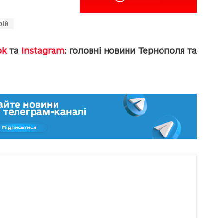
рій
ok
та
Instagram
: головні новини Тернополя та