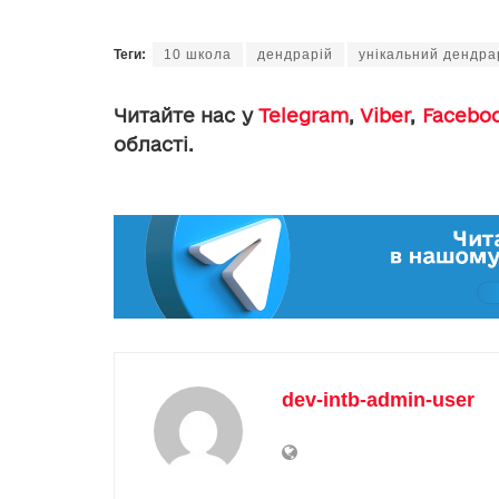
Теги:
10 школа
дендрарій
унікальний дендра
Читайте нас у
Telegram
,
Viber
,
Facebo
області.
dev-intb-admin-user