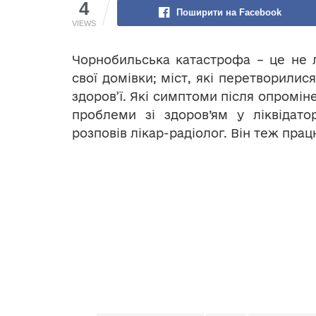
4
Поширити на Facebook
VIEWS
Чорнобильська катастрофа – це не л
свої домівки; міст, які перетворилис
здоров’ї. Які симптоми після опроміне
проблеми зі здоров’ям у ліквідат
розповів лікар-радіолог. Він теж пра