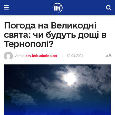
Погода на Великодні
свята: чи будуть дощі в
Тернополі?
A
Автор
dev-intb-admin-user
30.04.2021
A