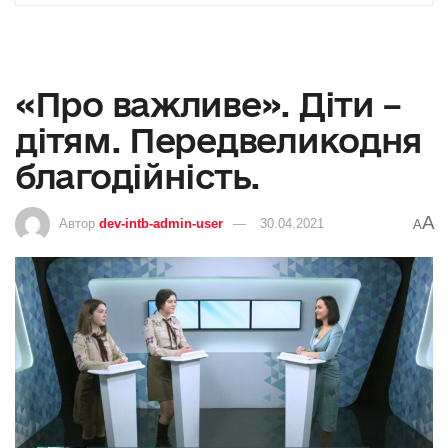
«Про важливе». Діти –
дітям. Передвеликодня
благодійність.
A
Автор
dev-intb-admin-user
30.04.2021
A