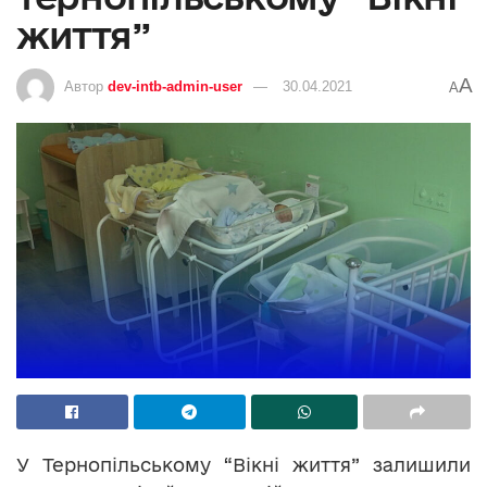
життя”
A
Автор
dev-intb-admin-user
30.04.2021
A
У Тернопільському “Вікні життя” залишили