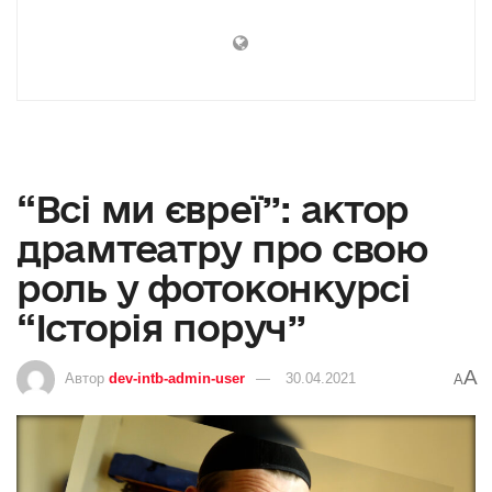
“Всі ми євреї”: актор
драмтеатру про свою
роль у фотоконкурсі
“Історія поруч”
A
Автор
dev-intb-admin-user
30.04.2021
A