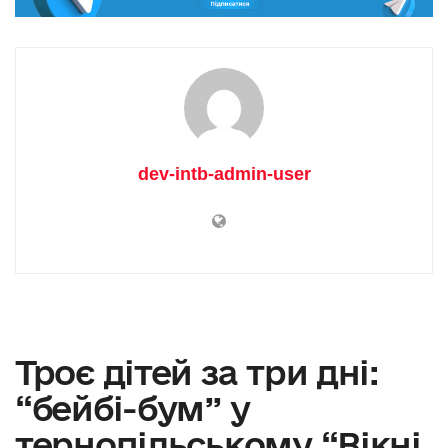
dev-intb-admin-user
Троє дітей за три дні:
“бейбі-бум” у
тернопільському “Вікні