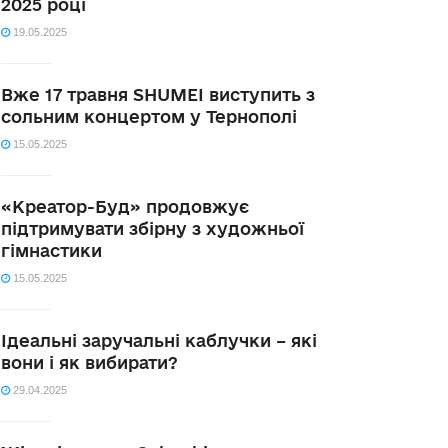
2025 році
19.05.2025
Вже 17 травня SHUMEI виступить з
сольним концертом у Тернополі
15.05.2025
«Креатор-Буд» продовжує
підтримувати збірну з художньої
гімнастики
15.05.2025
Ідеальні заручальні каблучки – які
вони і як вибирати?
29.04.2025