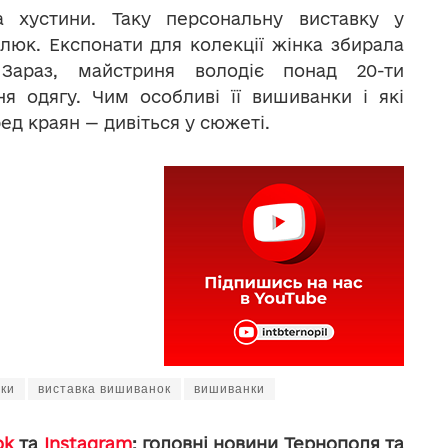
а хустини. Таку персональну виставку у
люк. Експонати для колекції жінка збирала
Зараз, майстриня володіє понад 20-ти
я одягу. Чим особливі її вишиванки і які
д краян — дивіться у сюжеті.
нки
виставка вишиванок
вишиванки
ok
та
Instagram
: головні новини Тернополя та