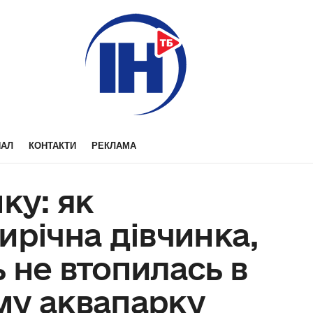
НАЛ
КОНТАКТИ
РЕКЛАМА
ку: як
ирічна дівчинка,
 не втопилась в
му аквапарку