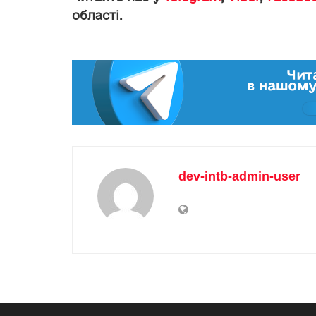
області.
dev-intb-admin-user