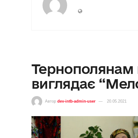
Тернополянам 
виглядає “Мело
Автор
dev-intb-admin-user
20.05.2021