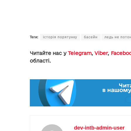
Теги:
історія порятунку
басейн
ледь не пото
Читайте нас у
Telegram
,
Viber
,
Facebo
області.
dev-intb-admin-user