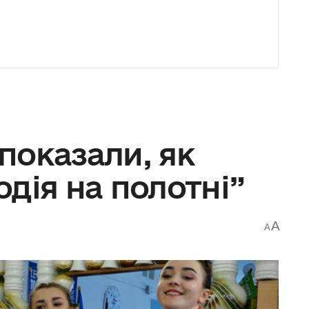
показали, як
дія на полотні”
A
A