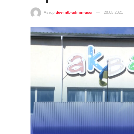
Автор
dev-intb-admin-user
20.05.2021