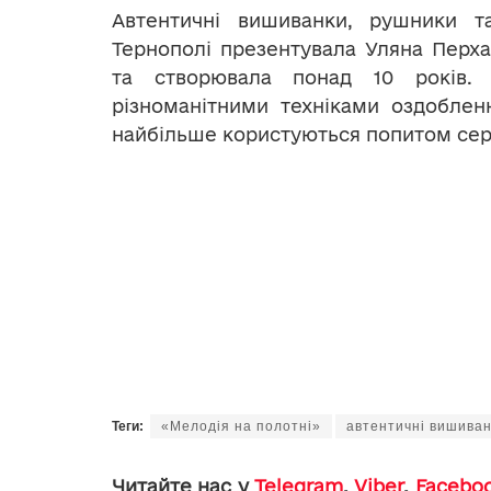
Автентичні вишиванки, рушники т
Тернополі презентувала Уляна Перха
та створювала понад 10 років. 
різноманітними техніками оздобленн
найбільше користуються попитом сере
Теги:
«Мелодія на полотні»
автентичні вишива
Читайте нас у
Telegram
,
Viber
,
Facebo