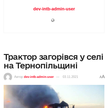
dev-intb-admin-user
Трактор загорівся у селі
на Тернопільщині
A
Автор
dev-intb-admin-user
03.11.2021
A