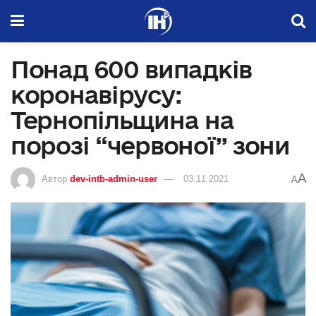
Понад 600 випадків
коронавірусу:
Тернопільщина на
порозі “червоної” зони
A
Автор
dev-intb-admin-user
03.11.2021
A