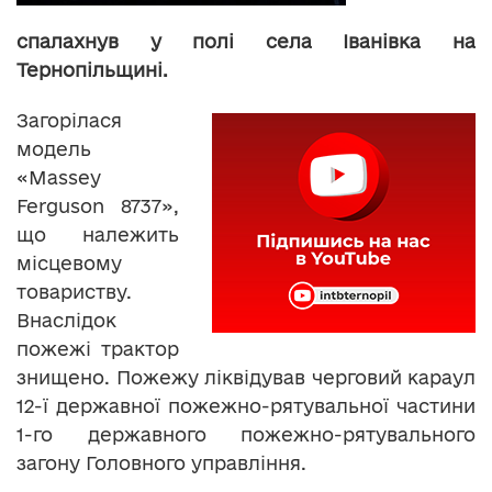
спалахнув у полі села Іванівка на
Тернопільщині.
Загорілася
модель
«Massey
Ferguson 8737»,
що належить
місцевому
товариству.
Внаслідок
пожежі трактор
знищено. Пожежу ліквідував черговий караул
12-ї державної пожежно-рятувальної частини
1-го державного пожежно-рятувального
загону Головного управління.