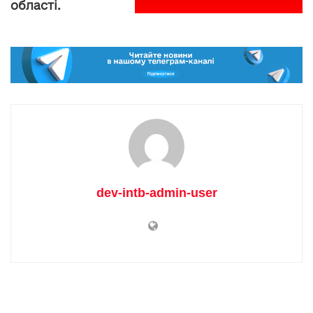
області.
dev-intb-admin-user