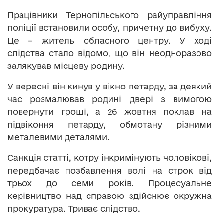
Працівники Тернопільського райуправління
поліції встановили особу, причетну до вибуху.
Це – житель обласного центру. У ході
слідства стало відомо, що він неодноразово
залякував місцеву родину.
У вересні він кинув у вікно петарду, за деякий
час розмалював родині двері з вимогою
повернути гроші, а 26 жовтня поклав на
підвіконня петарду, обмотану різними
металевими деталями.
Санкція статті, котру інкримінують чоловікові,
передбачає позбавлення волі на строк від
трьох до семи років. Процесуальне
керівництво над справою здійснює окружна
прокуратура. Триває слідство.