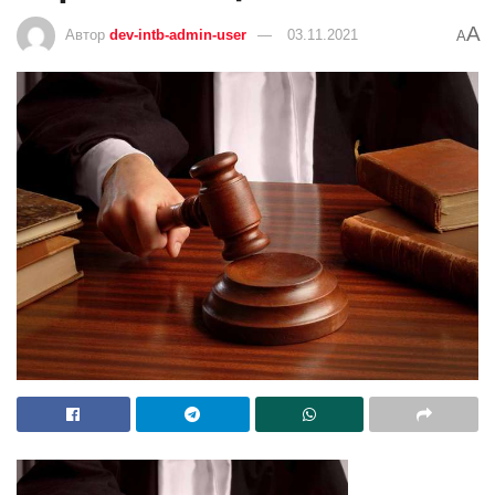
A
Автор
dev-intb-admin-user
03.11.2021
A