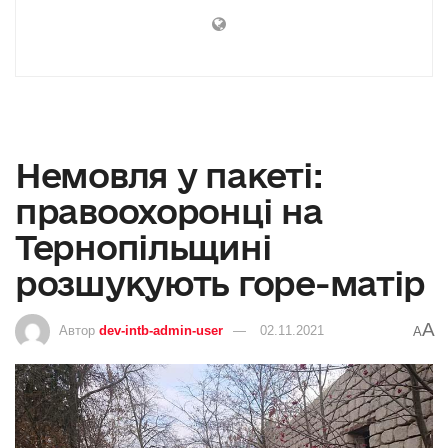
Немовля у пакеті:
правоохоронці на
Тернопільщині
розшукують горе-матір
A
Автор
dev-intb-admin-user
02.11.2021
A