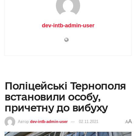
dev-intb-admin-user
Поліцейські Тернополя
встановили особу,
причетну до вибуху
A
Автор
dev-intb-admin-user
02.11.2021
A