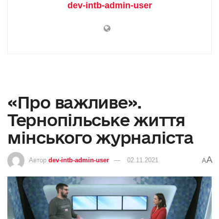
dev-intb-admin-user
«Про важливе».
Тернопільське життя
мінського журналіста
A
Автор
dev-intb-admin-user
02.11.2021
A