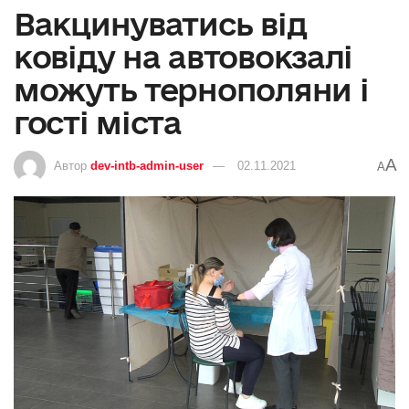
Вакцинуватись від
ковіду на автовокзалі
можуть тернополяни і
гості міста
A
Автор
dev-intb-admin-user
02.11.2021
A