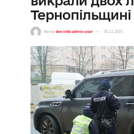
викрали двох 
Тернопільщині 
Автор
dev-intb-admin-user
05.11.2021