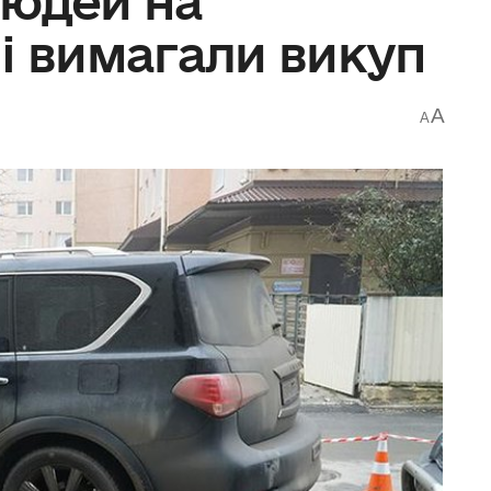
людей на
і вимагали викуп
A
A