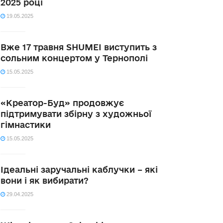
2025 році
19.05.2025
Вже 17 травня SHUMEI виступить з
сольним концертом у Тернополі
15.05.2025
«Креатор-Буд» продовжує
підтримувати збірну з художньої
гімнастики
15.05.2025
Ідеальні заручальні каблучки – які
вони і як вибирати?
29.04.2025