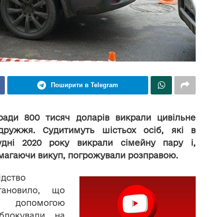
Поширити в Telegram
ради 800 тисяч доларів викрали цивільне
дружжя. Судитимуть шістьох осіб, які в
удні 2020 року викрали сімейну пару і,
магаючи викуп, погрожували розправою.
ідство
тановило, що
а допомогою
аблокували на