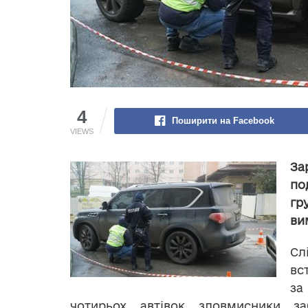
4
Поширити на Facebook
VIEWS
За
по
гр
ви
Сл
вс
з
чотирьох автівок зловмисники з