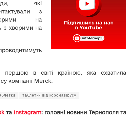
юди, які
нтактували з
ворими на
ь з хворими на
проводитимуть
а першою в світі країною, яка схватила
су компанії Merck.
аблетки
таблетки від коронавірусу
ok
та
Instagram
: головні новини Тернополя та