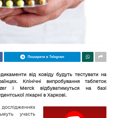
Поширити в Telegram
дикаменти від ковіду будуть тестувати на
раїнцях. Клінічні випробування таблеток
izer і Merck відбуватимуться на базі
удентської лікарні в Харкові.
дослідженнях
зьмуть участь