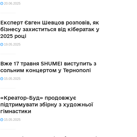
20.06.2025
Експерт Євген Шевцов розповів, як
бізнесу захиститься від кібератак у
2025 році
19.05.2025
Вже 17 травня SHUMEI виступить з
сольним концертом у Тернополі
15.05.2025
«Креатор-Буд» продовжує
підтримувати збірну з художньої
гімнастики
15.05.2025