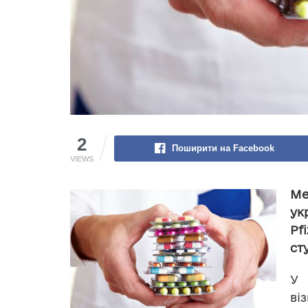
2
Поширити на Facebook
VIEWS
Ме
ук
Pf
ст
У 
ві