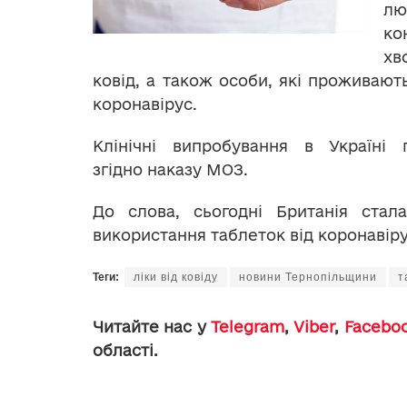
л
ко
х
ковід, а також особи, які проживают
коронавірус.
Клінічні випробування в Україні 
згідно наказу МОЗ.
До слова, сьогодні Британія стал
використання таблеток від коронавіру
Теги:
ліки від ковіду
новини Тернопільщини
т
Читайте нас у
Telegram
,
Viber
,
Facebo
області.