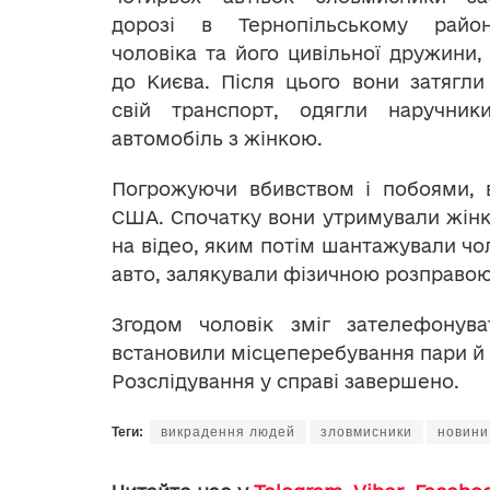
дорозі в Тернопільському район
чоловіка та його цивільної дружини
до Києва. Після цього вони затягли
свій транспорт, одягли наручни
автомобіль з жінкою.
Погрожуючи вбивством і побоями, в
США. Спочатку вони утримували жінку 
на відео, яким потім шантажували чо
авто, залякували фізичною розправою 
Згодом чоловік зміг зателефонува
встановили місцеперебування пари й з
Розслідування у справі завершено.
Теги:
викрадення людей
зловмисники
новини