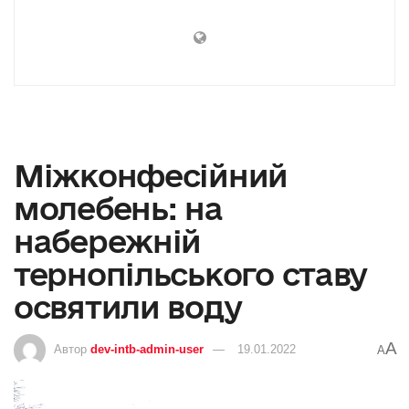
Міжконфесійний
молебень: на
набережній
тернопільського ставу
освятили воду
A
Автор
dev-intb-admin-user
19.01.2022
A