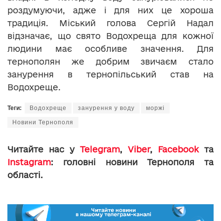
роздумуючи, адже і для них це хороша
традиція. Міський голова Сергій Надал
відзначає, що свято Водохреща для кожної
людини має особливе значення. Для
тернополян же добрим звичаєм стало
занурення в тернопільський став на
Водохреще.
Теги:
Водохреще
занурення у воду
моржі
Новини Тернополя
Читайте нас у
Telegram
,
Viber
,
Facebook
та
Instagram
: головні новини Тернополя та
області.