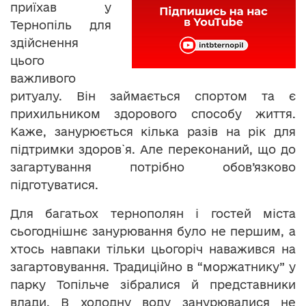
приїхав у
Тернопіль для
здійснення
цього
важливого
ритуалу. Він займається спортом та є
прихильником здорового способу життя.
Каже, занурюється кілька разів на рік для
підтримки здоров`я. Але переконаний, що до
загартування потрібно обов’язково
підготуватися.
Для багатьох тернополян і гостей міста
сьогоднішнє занурювання було не першим, а
хтось навпаки тільки цьогоріч наважився на
загартовування. Традиційно в “моржатнику” у
парку Топільче зібралися й представники
влади. В холодну воду занурювалися не