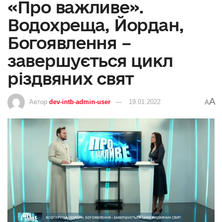
«Про важливе».
Водохреща, Йордан,
Богоявлення –
завершується цикл
різдвяних свят
A
Автор
dev-intb-admin-user
19.01.2022
A