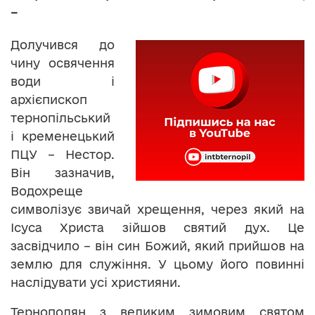
–
Долучився до
чину освячення
води і
архієпископ
тернопільський
і кременецький
ПЦУ – Нестор.
Він зазначив,
Водохреще
символізує звичай хрещення, через який на
Ісуса Христа зійшов святий дух. Це
засвідчило – він син Божий, який прийшов на
землю для служіння. У цьому його повинні
наслідувати усі християни.
Тернополян з великим зимовим святом