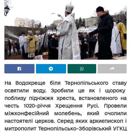
На Водохреще біля Тернопільського ставу
освятили воду. Зробили це як і щороку
поблизу підніжжя хреста, встановленого на
честь 1020-річчя Хрещення Русі. Провели
міжконфесійний молебень, який очолили
настоятелі церков. Серед яких архиєпископ і
митрополит Тернопільсько-Зборівський УГКЦ