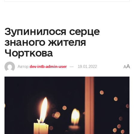
Зупинилося серце
знаного жителя
Чорткова
A
Автор
dev-intb-admin-user
19.01.2022
A