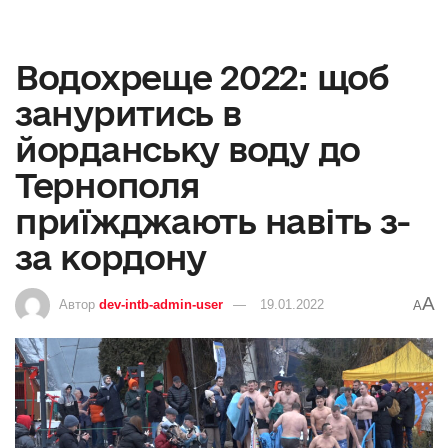
Водохреще 2022: щоб
зануритись в
йорданську воду до
Тернополя
приїжджають навіть з-
за кордону
A
Автор
dev-intb-admin-user
19.01.2022
A