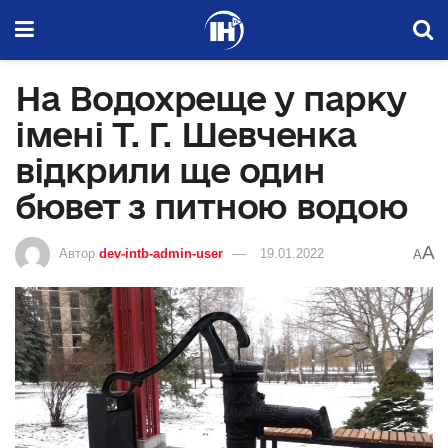
На Водохреще у парку
імені Т. Г. Шевченка
відкрили ще один
бювет з питною водою
A
Автор
dev-intb-admin-user
19.01.2022
A