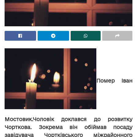
Помер Іван
Мостовик.Чоловік доклався до розвитку
Чорткова. Зокрема він обіймав посаду
завідувача Чортківського міжрайонного