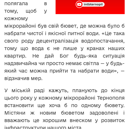
полягала в
тому, щоб у
кожному
мікрорайоні був свій бювет, де можна було б
набрати чистої і якісної питної води. «Це така
свого роду децентралізація водопостачання,
тому що вода є не лише у кранах наших
квартир. Не дай Бог будь-яка ситуація
надзвичайна чи просто немає світла — у будь-
який час можна прийти та набрати води», —
відзначив мер.
У міській раді кажуть, планують до кінця
цього року у кожному мікрорайоні Тернополя
встановити ще хоча б по одному бювету.
Містяни ж новим бюветом задоволені і
вважають це хорошим внеском у розвиток
інфраструктури нашого міста.