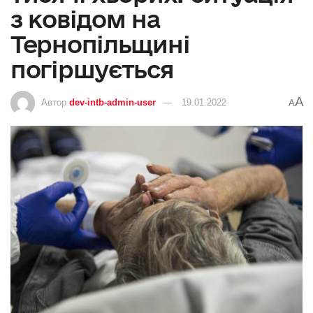
з ковідом на
Тернопільщині
погіршується
A
Автор
dev-intb-admin-user
19.01.2022
A