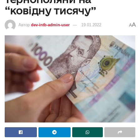
“ковідну тисячу”
A
Автор
dev-intb-admin-user
19.01.2022
A