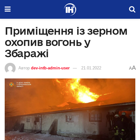
Приміщення із зерном
охопив вогонь у
Збаражі
A
Автор
dev-intb-admin-user
21.01.2022
A