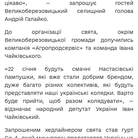
цікаво», — запрошує гостей
Великоберезовицький селищний голова
Андрій Галайко.
До організації свята, окрім
Великоберезовицької громади долучились
компанія «Агропродсервіс» та команда Івана
Чайківського.
«22 січня будуть смачні Настасівські
пампушки, які вже стали добрим брендом,
дуже багато різних колективів, які будуть
представляти наші українські колядки. Варто
буде прийти, щоб разом колядувати», —
відзначає народний депутат України Іван
Чайківський.
Запрошеним хедлайнером свята став гурт
Go-A, який минулоріч представляв Україну на