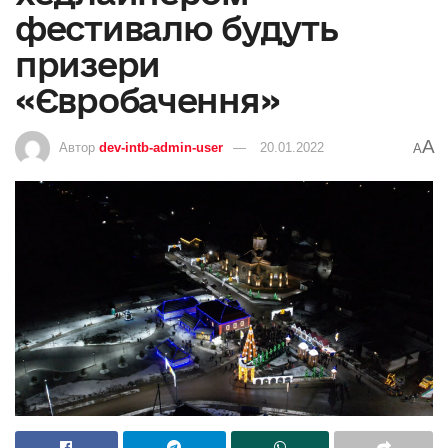
фестивалю будуть
призери
«Євробачення»
A
Автор
dev-intb-admin-user
20.01.2022
A