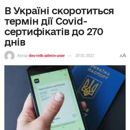
В Україні скоротиться
термін дії Сovid-
сертифікатів до 270
днів
A
Автор
dev-intb-admin-user
20.01.2022
A