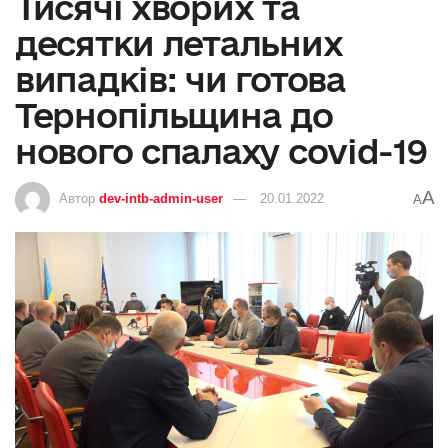
Тисячі хворих та
десятки летальних
випадків: чи готова
Тернопільщина до
нового спалаху covid-19
A
Автор
dev-intb-admin-user
20.01.2022
A