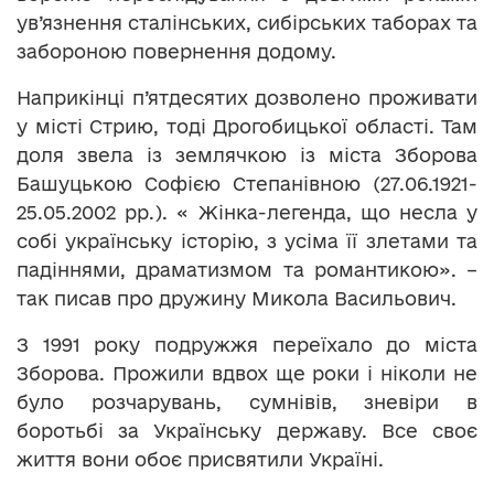
ув’язнення сталінських, сибірських таборах та
забороною повернення додому.
Наприкінці п’ятдесятих дозволено проживати
у місті Стрию, тоді Дрогобицької області. Там
доля звела із землячкою із міста Зборова
Башуцькою Софією Степанівною (27.06.1921-
25.05.2002 рр.). « Жінка-легенда, що несла у
собі українську історію, з усіма її злетами та
падіннями, драматизмом та романтикою». –
так писав про дружину Микола Васильович.
З 1991 року подружжя переїхало до міста
Зборова. Прожили вдвох ще роки і ніколи не
було розчарувань, сумнівів, зневіри в
боротьбі за Українську державу. Все своє
життя вони обоє присвятили Україні.