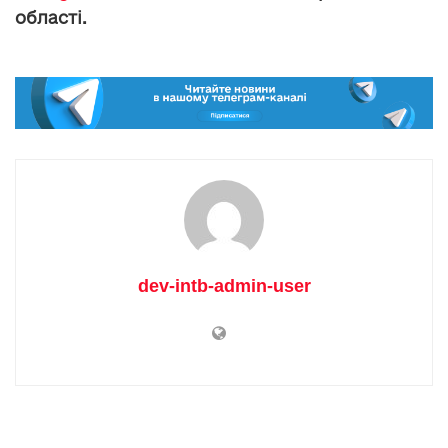
області.
dev-intb-admin-user