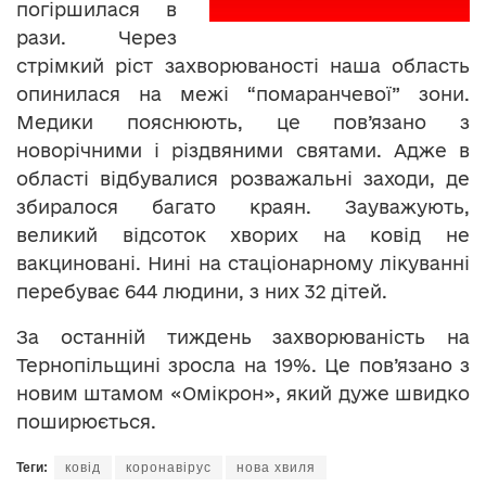
погіршилася в
рази. Через
стрімкий ріст захворюваності наша область
опинилася на межі “помаранчевої” зони.
Медики пояснюють, це пов’язано з
новорічними і різдвяними святами. Адже в
області відбувалися розважальні заходи, де
збиралося багато краян. Зауважують,
великий відсоток хворих на ковід не
вакциновані. Нині на стаціонарному лікуванні
перебуває 644 людини, з них 32 дітей.
За останній тиждень захворюваність на
Тернопільщині зросла на 19%. Це пов’язано з
новим штамом «Омікрон», який дуже швидко
поширюється.
Теги:
ковід
коронавірус
нова хвиля