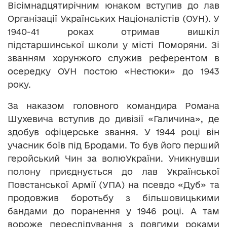
Вісімнадцятирічним юнаком вступив до лав
Організації Українських Націоналістів (ОУН). У
1940-41 роках отримав вишкіл
підстаршинської школи у місті Поморяни. Зі
званням хорунжого служив референтом в
осередку ОУН постою «Нестюки» до 1943
року.
За наказом головного командира Романа
Шухевича вступив до дивізії «Галичина», де
здобув офіцерське звання. У 1944 році він
учасник боїв під Бродами. То був його перший
геройський Чин за волюУкраїни. Уникнувши
полону приєднується до лав Української
Повстанської Армії (УПА) на псевдо «Дуб» та
продовжив боротьбу з більшовицькими
бандами до поранення у 1946 році. А там
вороже переслідування з довгими роками