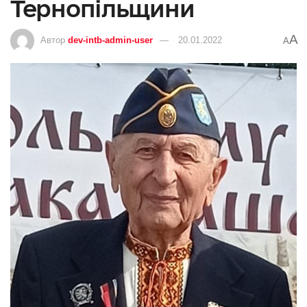
Тернопільщини
A
Автор
dev-intb-admin-user
20.01.2022
A