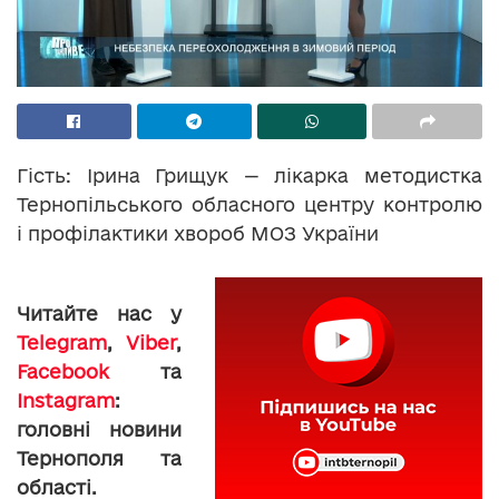
Гість: Ірина Грищук — лікарка методистка
Тернопільського обласного центру контролю
і профілактики хвороб МОЗ України
Читайте нас у
Telegram
,
Viber
,
Facebook
та
Instagram
:
головні новини
Тернополя та
області.