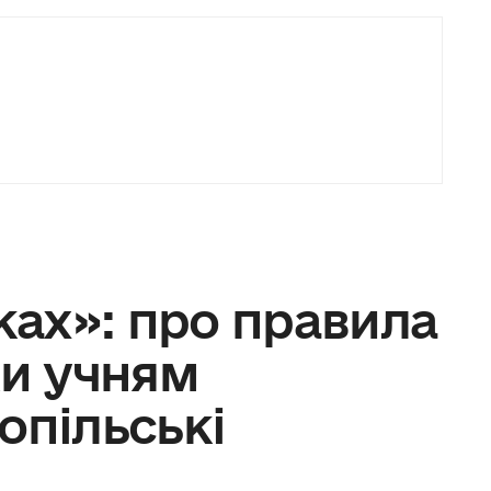
уках»: про правила
ки учням
опільські