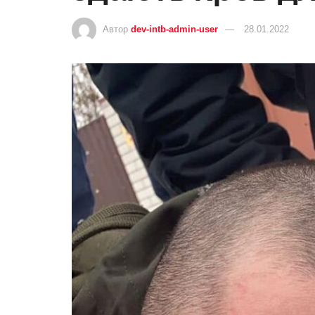
Автор
dev-intb-admin-user
28.01.2022