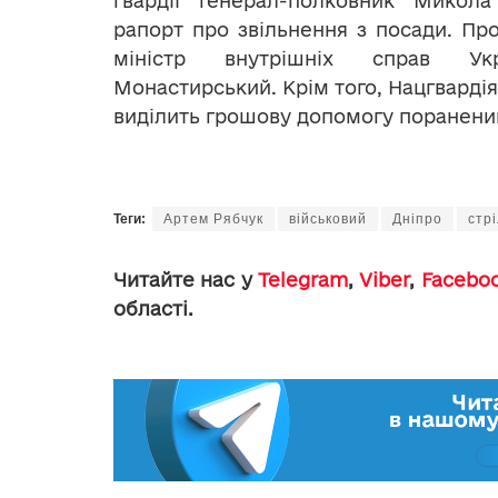
гвардії генерал-полковник Микол
рапорт про звільнення з посади. Пр
міністр внутрішніх справ Ук
Монастирський. Крім того, Нацгвардія
виділить грошову допомогу пораненим
Теги:
Артем Рябчук
військовий
Дніпро
стр
Читайте нас у
Telegram
,
Viber
,
Facebo
області.