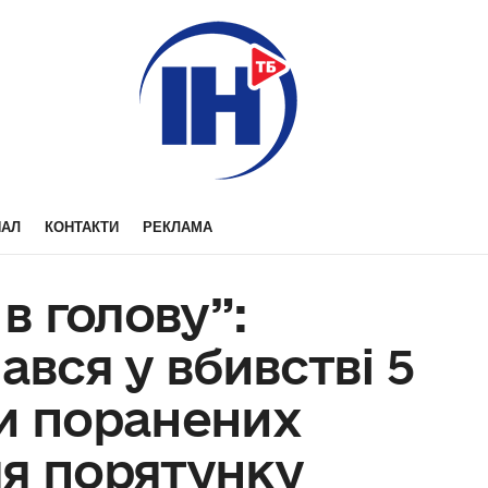
НАЛ
КОНТАКТИ
РЕКЛАМА
 в голову”:
ався у вбивстві 5
ги поранених
ля порятунку