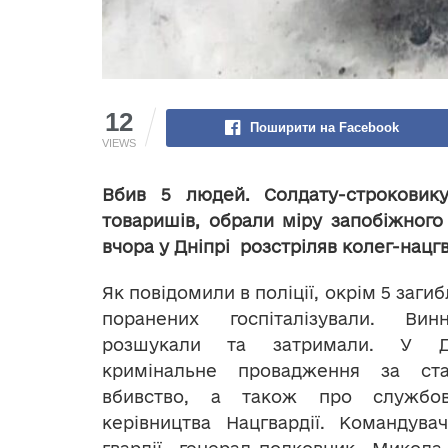
12
Поширити на Facebook
VIEWS
Вбив 5 людей. Солдату-строковику
товаришів, обрали міру запобіжного 
вчора у Дніпрі розстріляв колег-нацгв
Як повідомили в поліції, окрім 5 загиб
поранених госпіталізували. Вин
розшукали та затримали. У Д
кримінальне провадження за ст
вбивство, а також про службов
керівництва Нацгвардії. Командува