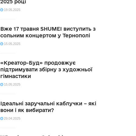
2025 році
19.05.2025
Вже 17 травня SHUMEI виступить з
сольним концертом у Тернополі
15.05.2025
«Креатор-Буд» продовжує
підтримувати збірну з художньої
гімнастики
15.05.2025
Ідеальні заручальні каблучки – які
вони і як вибирати?
29.04.2025