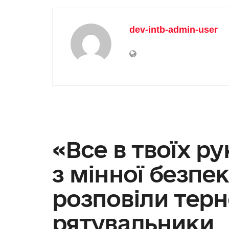
dev-intb-admin-user
«Все в твоїх р
з мінної безпе
розповіли терн
рятувальники