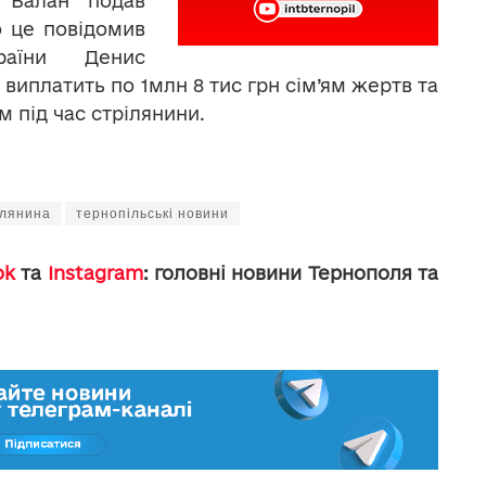
а Балан подав
о це повідомив
раїни Денис
 виплатить по 1млн 8 тис грн сім’ям жертв та
 під час стрілянини.
ілянина
тернопільські новини
ok
та
Instagram
: головні новини Тернополя та