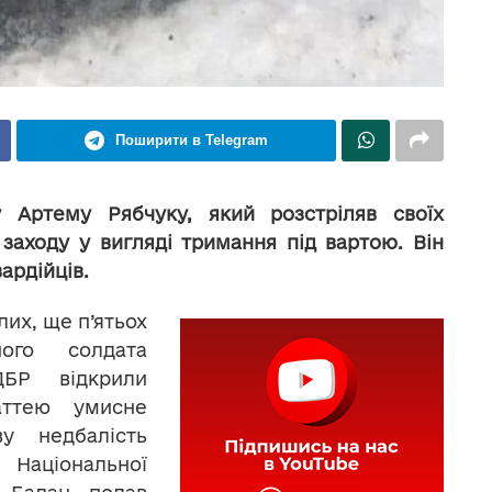
Поширити в Telegram
 Артему Рябчуку, який розстріляв своїх
заходу у вигляді тримання під вартою. Він
ардійців.
лих, ще п’ятьох
ного солдата
БР відкрили
аттею умисне
у недбалість
ч Національної