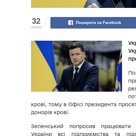
32
Поширити на Facebook
VIEWS
Ук
Ук
пр
П
пр
ре
по
крові, тому в Офісі президента прося
донорів крові.
Зеленський попросив працювати 
України всі підприємства та під