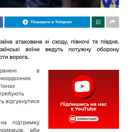
Поширити в Telegram
раїна атакована зі сходу, півночі та півдня.
раїнські воїни ведуть потужну оборону
оти ворога.
оранені в
икордонних
гіонах
требують
ть відгукнутися
на підтримку
приємців, аби