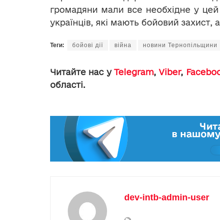
громадяни мали все необхідне у цей 
українців, які мають бойовий захист, 
Теги:
бойові дії
війна
новини Тернопільщини
Читайте нас у
Telegram
,
Viber
,
Facebo
області.
dev-intb-admin-user