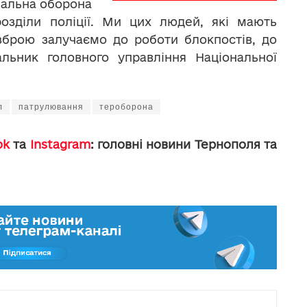
іальна оборона
розділи поліції. Ми цих людей, які мають
зброю залучаємо до роботи блокпостів, до
альник головного управління Національної
л
патрулювання
тероборона
ok
та
Instagram
: головні новини Тернополя та