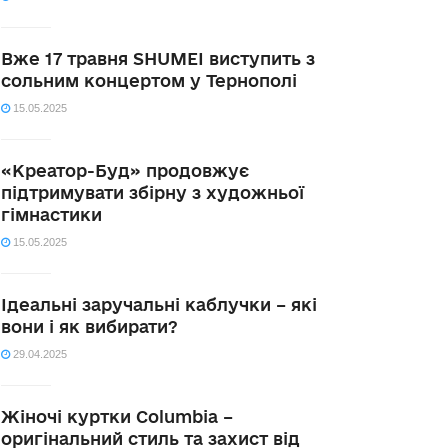
Вже 17 травня SHUMEI виступить з
сольним концертом у Тернополі
15.05.2025
«Креатор-Буд» продовжує
підтримувати збірну з художньої
гімнастики
15.05.2025
Ідеальні заручальні каблучки – які
вони і як вибирати?
29.04.2025
Жіночі куртки Columbia –
оригінальний стиль та захист від