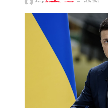
Автор
dev-intb-admin-user
24.02.2022