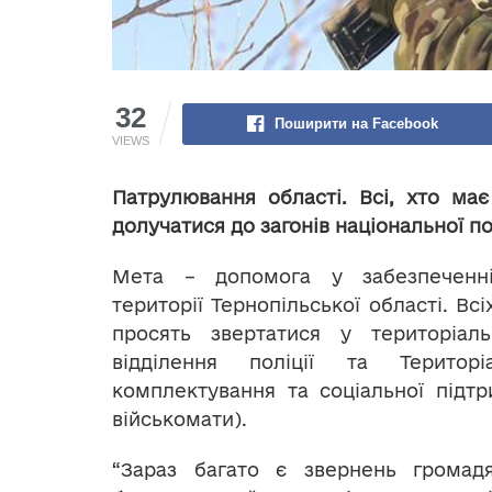
32
Поширити на Facebook
VIEWS
Патрулювання області. Всі, хто ма
долучатися до загонів національної по
Мета – допомога у забезпеченн
території Тернопільської області. Вс
просять звертатися у територіаль
відділення поліції та Територі
комплектування та соціальної підт
військомати).
“Зараз багато є звернень громадя