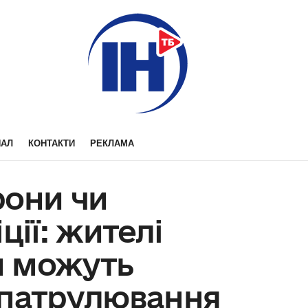
НАЛ
КОНТАКТИ
РЕКЛАМА
рони чи
ції: жителі
и можуть
 патрулювання