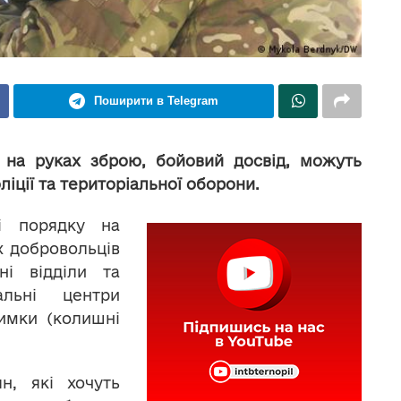
Поширити в Telegram
є на руках зброю, бойовий досвід, можуть
ліції та територіальної оборони.
і порядку на
іх добровольців
ні відділи та
альні центри
римки (колишні
н, які хочуть