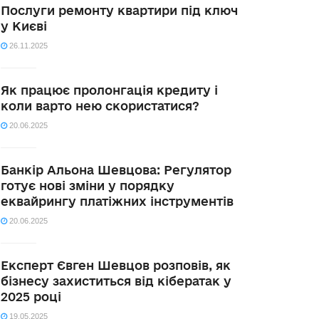
Послуги ремонту квартири під ключ
у Києві
26.11.2025
Як працює пролонгація кредиту і
коли варто нею скористатися?
20.06.2025
Банкір Альона Шевцова: Регулятор
готує нові зміни у порядку
еквайрингу платіжних інструментів
20.06.2025
Експерт Євген Шевцов розповів, як
бізнесу захиститься від кібератак у
2025 році
19.05.2025