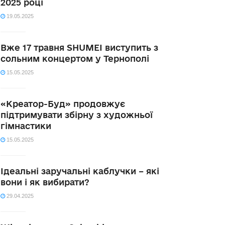
2025 році
19.05.2025
Вже 17 травня SHUMEI виступить з
сольним концертом у Тернополі
15.05.2025
«Креатор-Буд» продовжує
підтримувати збірну з художньої
гімнастики
15.05.2025
Ідеальні заручальні каблучки – які
вони і як вибирати?
29.04.2025