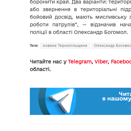
боронити край. Два варіанти: територ
або звернення в територіальні під
бойовий досвід, мають мисливську 
роботи патрулів”, — відзначив нач
поліції в області Олександр Богомол.
Теги:
новини Тернопільщини
Олександр Богомо
Читайте нас у
Telegram
,
Viber
,
Facebo
області.