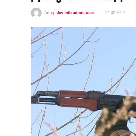
Автор
dev-intb-admin-user
24.02.2022