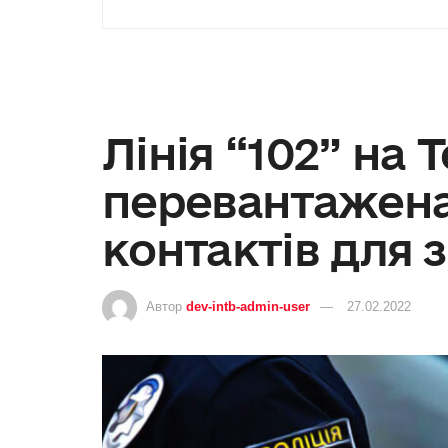
Лінія “102” на
перевантажена
контактів для з
Автор
dev-intb-admin-user
27.02.2022