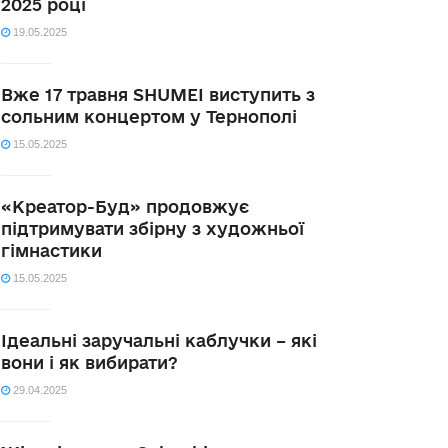
2025 році
19.05.2025
Вже 17 травня SHUMEI виступить з
сольним концертом у Тернополі
15.05.2025
«Креатор-Буд» продовжує
підтримувати збірну з художньої
гімнастики
15.05.2025
Ідеальні заручальні каблучки – які
вони і як вибирати?
29.04.2025