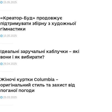
15.05.2025
«Креатор-Буд» продовжує
підтримувати збірну з художньої
гімнастики
15.05.2025
Ідеальні заручальні каблучки – які
вони і як вибирати?
29.04.2025
Жіночі куртки Columbia –
оригінальний стиль та захист від
поганої погоди
25.03.2025