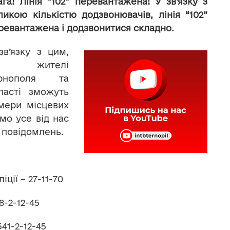
ага! Лінія “102” перевантажена! У зв’язку з
ликою кількістю додзвонювачів, лінія “102”
ревантажена і додзвонитися складно.
зв’язку з цим,
сі жителі
ернополя та
ласті зможуть
мери місцевих
имо усе від нас
повідомлень.
ції – 27-11-70
8-2-12-45
541-2-12-45