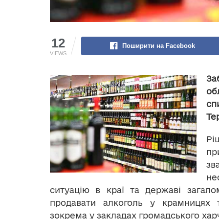
12
Поширити на Facebook
VIEWS
За
об
сп
Те
Рі
пр
з
не
ситуацію в краї та державі загало
продавати алкоголь у крамницях 
зокрема у закладах громадського хар