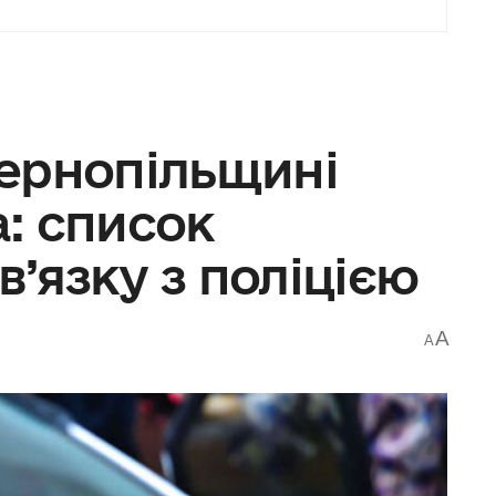
 Тернопільщині
: список
в’язку з поліцією
A
A