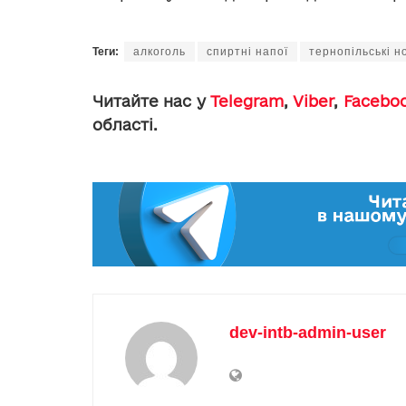
Теги:
алкоголь
спиртні напої
тернопільські н
Читайте нас у
Telegram
,
Viber
,
Facebo
області.
dev-intb-admin-user