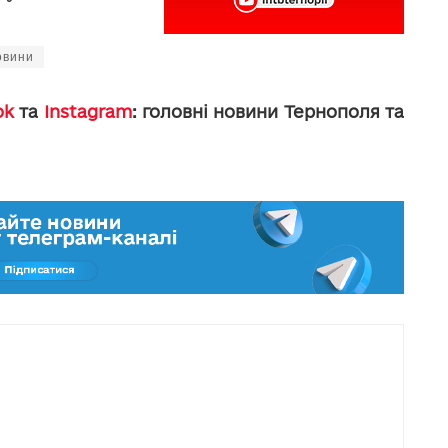
овини
ok
та
Instagram
: головні новини Тернополя та