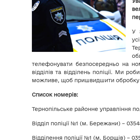
Ув
ве
пе
У 
у
Т
об
телефонувати безпосередньо на но
відділів та відділень поліції. Ми роб
можливе, щоб пришвидшити обробку 
Список номерів:
Тернопiльське районне управління полі
Відділ поліції №1 (м. Бережани) – 0354
Відділення поліції №1 (м. Борщів) – 03