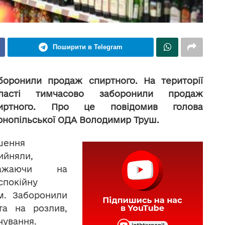
Поширити в Telegram
боронили продаж спиртного. На території
ласті тимчасово заборонили продаж
иртного. Про це повідомив голова
рнопільської ОДА Володимир Труш.
шення
ийняли,
важаючи на
спокійну
м. Заборонили
та на розлив,
чування.