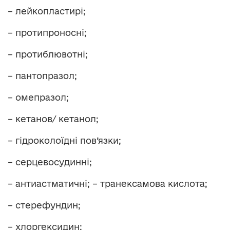
– лейкопластирі;
– протипроносні;
– протиблювотні;
– пантопразол;
– омепразол;
– кетанов/ кетанол;
– гідроколоїдні пов’язки;
– серцевосудинні;
– антиастматичні; – транексамова кислота;
– стерефундин;
– хлоргексидин;