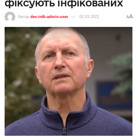
фіксують інфікованих
A
Автор
dev-intb-admin-user
02.03.2022
A