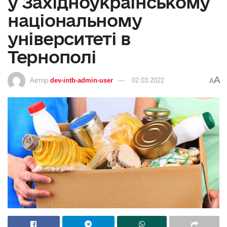
у Західноукраїнському
національному
університеті в
Тернополі
A
Автор
dev-intb-admin-user
02.03.2022
A