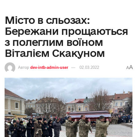
Місто в сльозах:
Бережани прощаються
з полеглим воїном
Віталієм Скакуном
A
Автор
dev-intb-admin-user
02.03.2022
A