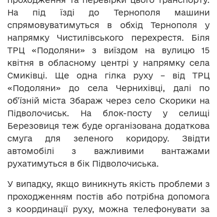
На під їзді до Тернополя машини
спрямовуватимуться в обхід Тернополя у
напрямку Чистилівського перехрестя. Біля
ТРЦ «Подоляни» з виїздом на вулицю 15
квітня в обласному центрі у напрямку села
Смиківці. Ще одна гілка руху – від ТРЦ
«Подоляни» до села Чернихівці, далі по
об’їзній міста Збараж через село Скорики на
Підволочиськ. На блок-посту у селищі
Березовиця теж буде організована додаткова
смуга для зеленого коридору. Звідти
автомобілі з важливими вантажами
рухатимуться в бік Підволочиська.
У випадку, якщо виникнуть якість проблеми з
проходженням постів або потрібна допомога
з координації руху, можна телефонувати за