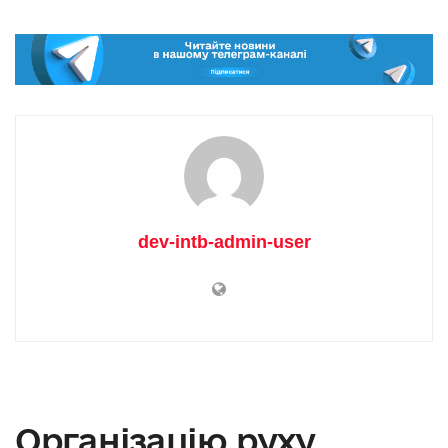
dev-intb-admin-user
Організацію руху