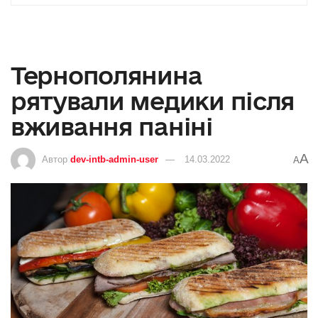
Тернополянина
рятували медики після
вживання паніні
A
Автор
dev-intb-admin-user
14.03.2022
A