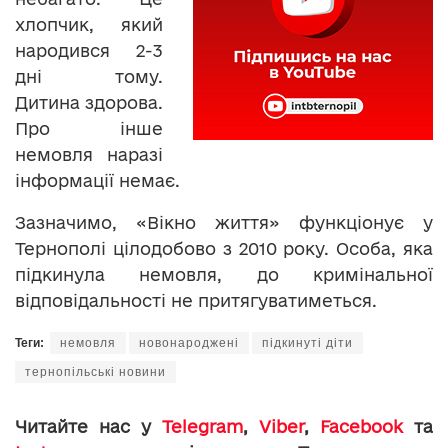
хлопчик, який
народився 2-3
дні тому.
Дитина здорова.
Про інше
немовля наразі
інформації немає.
Зазначимо, «Вікно життя» функціонує у
Тернополі цілодобово з 2010 року. Особа, яка
підкинула немовля, до кримінальної
відповідальності не притягуватиметься.
Теги:
немовля
новонароджені
підкинуті діти
тернопільські новини
Читайте нас у
Telegram
,
Viber
,
Facebook
та