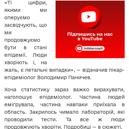
«Ті цифри,
якими ми
оперуємо
засвідчують, що
ми
продовжуємо
бути в стані
епідемії. Люди
хворіють і, на
жаль, є летальні випадки», — відзначив лікар-
епідеміолог Володимир Паничев.
Хоча статистику зараз важко вирахувати,
наголошує епідеміолог. Частина людей
емігрувала, частина навпаки приїхала в
область. Закрилось чимало лабораторій, які
проводили тести. Та все ж люди
продовжують хворіти. Подробиці — в сюжеті.