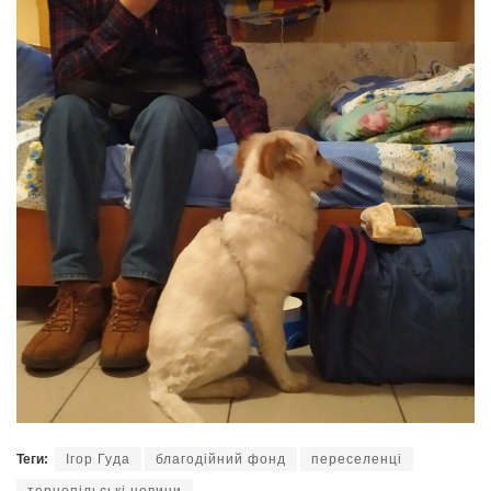
Теги:
Ігор Гуда
благодійний фонд
переселенці
тернопільські новини