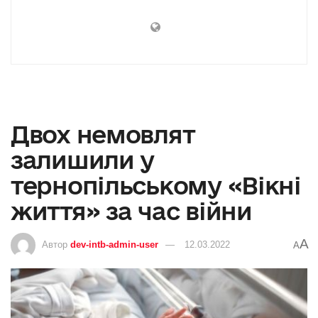
Двох немовлят
залишили у
тернопільському «Вікні
життя» за час війни
A
Автор
dev-intb-admin-user
12.03.2022
A