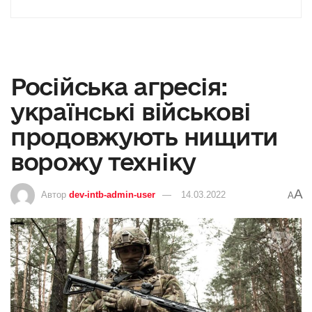
Російська агресія:
українські військові
продовжують нищити
ворожу техніку
A
Автор
dev-intb-admin-user
14.03.2022
A