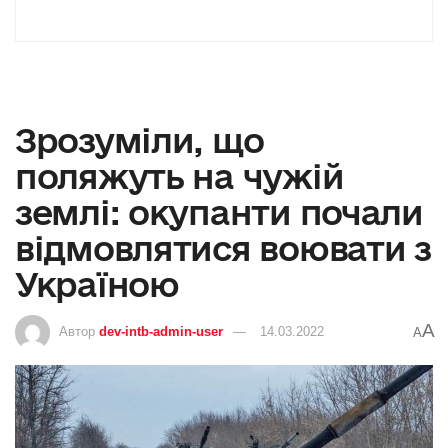
Зрозуміли, що
поляжуть на чужій
землі: окупанти почали
відмовлятися воювати з
Україною
A
Автор
dev-intb-admin-user
14.03.2022
A