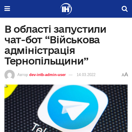
В області запустили
чат-бот “Військова
адміністрація
Тернопільщини”
A
Автор
dev-intb-admin-user
14.03.2022
A