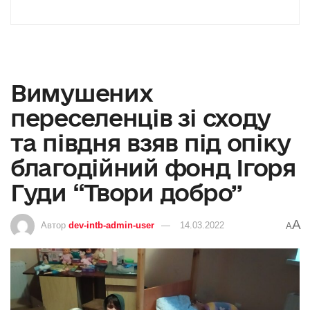
Вимушених
переселенців зі сходу
та півдня взяв під опіку
благодійний фонд Ігоря
Гуди “Твори добро”
A
Автор
dev-intb-admin-user
14.03.2022
A