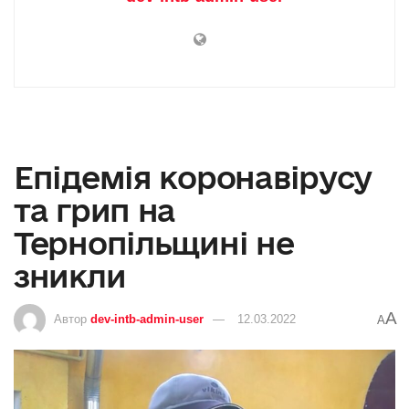
Епідемія коронавірусу
та грип на
Тернопільщині не
зникли
A
Автор
dev-intb-admin-user
12.03.2022
A