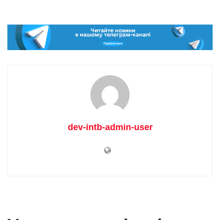
dev-intb-admin-user