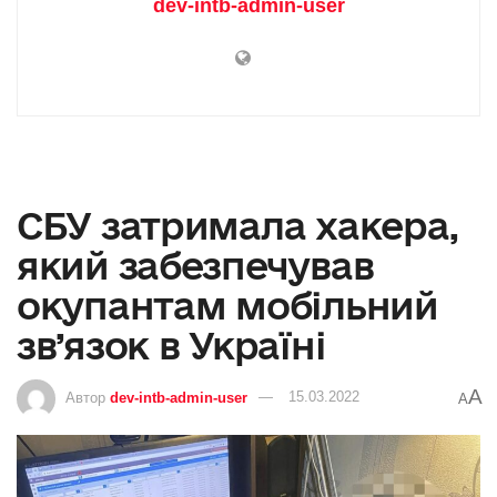
dev-intb-admin-user
СБУ затримала хакера,
який забезпечував
окупантам мобільний
зв’язок в Україні
A
Автор
dev-intb-admin-user
15.03.2022
A