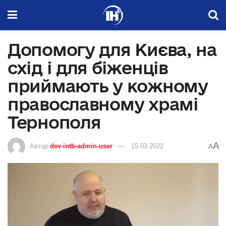
Допомогу для Києва, на
схід і для біженців
приймають у кожному
православному храмі
Тернополя
A
Автор
dev-intb-admin-user
15.03.2022
A