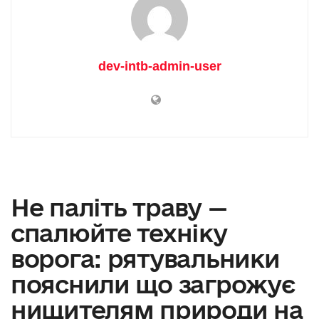
dev-intb-admin-user
Не паліть траву —
спалюйте техніку
ворога: рятувальники
пояснили що загрожує
нищителям природи на