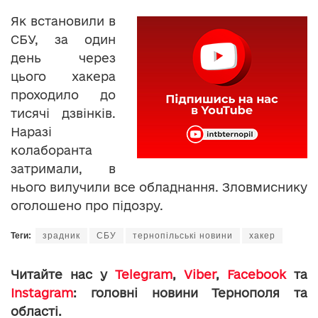
Як встановили в
СБУ, за один
день через
цього хакера
проходило до
тисячі дзвінків.
Наразі
колаборанта
затримали, в
нього вилучили все обладнання. Зловмиснику
оголошено про підозру.
Теги:
зрадник
СБУ
тернопільські новини
хакер
Читайте нас у
Telegram
,
Viber
,
Facebook
та
Instagram
: головні новини Тернополя та
області.