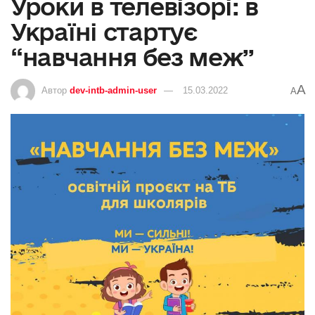
Уроки в телевізорі: в
Україні стартує
“навчання без меж”
A
Автор
dev-intb-admin-user
15.03.2022
A