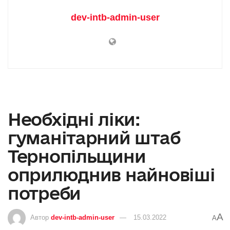
dev-intb-admin-user
Необхідні ліки:
гуманітарний штаб
Тернопільщини
оприлюднив найновіші
потреби
A
Автор
dev-intb-admin-user
15.03.2022
A