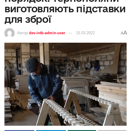
виготовляють підставки
для зброї
A
Автор
dev-intb-admin-user
15.03.2022
A