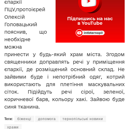
єпархії
ПЦУ,протоієрей
Олексій
Головацький
пояснив, що
необхідне
можна
принести у будь-який храм міста. Згодом
священники доправлять речі у приміщення
єпархії, де розміщений основний склад. Не
зайвими буде і непотрібний одяг, котрий
використають для плетіння маскувальних
сіток. Підійдуть речі сірої, зеленої,
коричневої барв, кольору хакі. Зайвою буде
синя тканина.
Теги:
біженці
допомога
тернопільські новини
храми