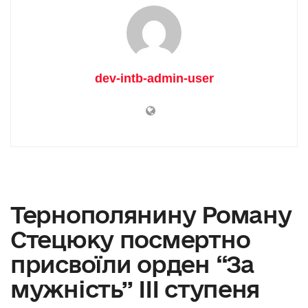
dev-intb-admin-user
Тернополянину Роману
Стецюку посмертно
присвоїли орден “За
мужність” ІІІ ступеня