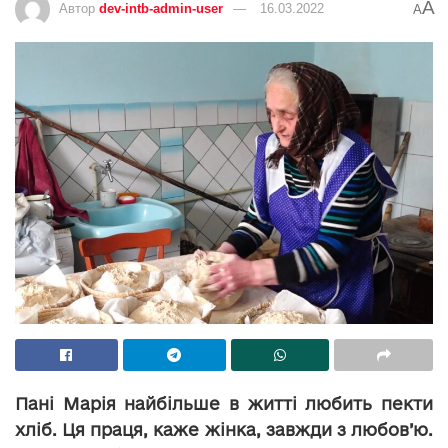
A
Автор
dev-intb-admin-user
16.03.2022
A
Пані Марія найбільше в житті любить пекти
хліб. Ця праця, каже жінка, завжди з любов’ю.