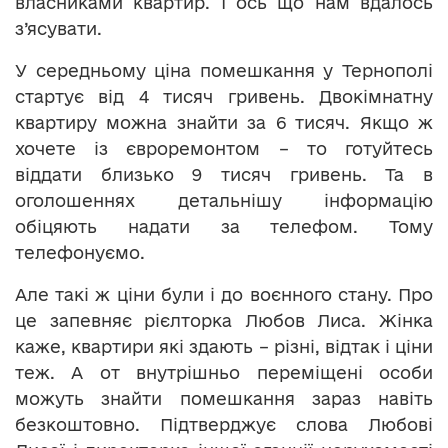
власниками квартир. І ось що нам вдалось
з’ясувати.
У середньому ціна помешкання у Тернополі
стартує від 4 тисяч гривень. Двокімнатну
квартиру можна знайти за 6 тисяч. Якщо ж
хочете із євроремонтом – то готуйтесь
віддати близько 9 тисяч гривень. Та в
оголошеннях детальнішу інформацію
обіцяють надати за телефом. Тому
телефонуємо.
Але такі ж ціни були і до воєнного стану. Про
це запевняє рієлторка Любов Лиса. Жінка
каже, квартири які здають – різні, відтак і ціни
теж. А от внутрішньо переміщені особи
можуть знайти помешкання зараз навіть
безкоштовно. Підтверджує слова Любові