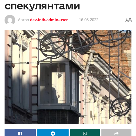
спекулянтами
A
Автор
dev-intb-admin-user
16.03.2022
A