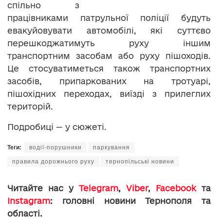
спільно з
працівниками патрульної поліції будуть
евакуйовувати автомобілі, які суттєво
перешкоджатимуть руху іншим
транспортним засобам або руху пішоходів.
Це стосуватиметься також транспортних
засобів, припаркованих на тротуарі,
пішохідних переходах, виїзді з прилеглих
територій.
Подробиці — у сюжеті.
Теги:
водії-порушники
паркування
правила дорожнього руху
тернопільські новини
Читайте нас у
Telegram
,
Viber
,
Facebook
та
Instagram
: головні новини Тернополя та
області.