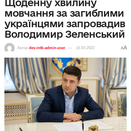
Щоденну хвилину
мовчання за загиблими
українцями запровадив
Володимир Зеленський
A
Автор
dev-intb-admin-user
16.03.2022
A