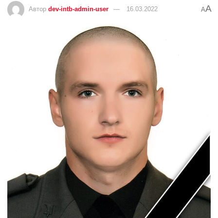
A
Автор
dev-intb-admin-user
16.03.2022
A