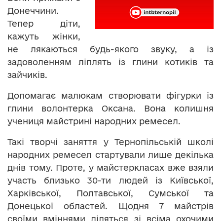
Донеччини.
Тепер діти,
кажуть жінки,
не лякаються будь-якого звуку, а із
задоволенням ліплять із глини котиків та
зайчиків.
Допомагає малюкам створювати фігурки із
глини волонтерка Оксана. Вона колишня
учениця майстрині народних ремесел.
Такі творчі заняття у Тернопільській школі
народних ремесел стартували лише декілька
днів тому. Проте, у майстеркласах вже взяли
участь близько 30-ти людей із Київської,
Харківської, Полтавської, Сумської та
Донецької областей. Щодня 7 майстрів
своїми вміннями діляться зі всіма охочими