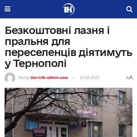
Безкоштовні лазня і
пральня для
переселенців діятимуть
у Тернополі
A
Автор
dev-intb-admin-user
16.03.2022
A