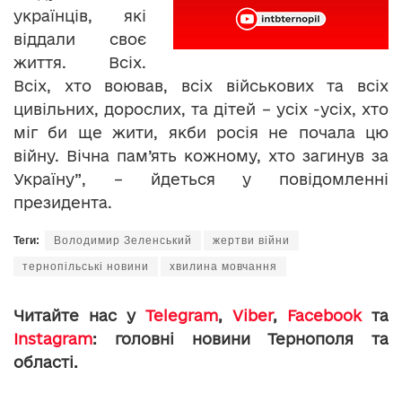
українців, які
віддали своє
життя. Всіх.
Всіх, хто воював, всіх військових та всіх
цивільних, дорослих, та дітей – усіх -усіх, хто
міг би ще жити, якби росія не почала цю
війну. Вічна пам’ять кожному, хто загинув за
Україну”, – йдеться у повідомленні
президента.
Теги:
Володимир Зеленський
жертви війни
тернопільські новини
хвилина мовчання
Читайте нас у
Telegram
,
Viber
,
Facebook
та
Instagram
: головні новини Тернополя та
області.