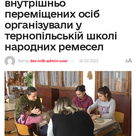
внутрішньо
переміщених осіб
організували у
тернопільській школі
народних ремесел
A
Автор
dev-intb-admin-user
16.03.2022
A