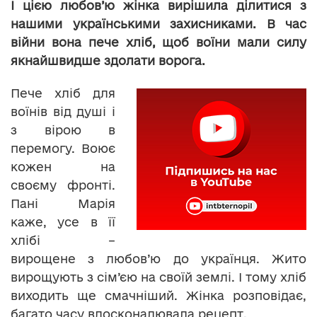
І цією любов’ю жінка вирішила ділитися з
нашими українськими захисниками. В час
війни вона пече хліб, щоб воїни мали силу
якнайшвидше здолати ворога.
Пече хліб для
воїнів від душі і
з вірою в
перемогу. Воює
кожен на
своєму фронті.
Пані Марія
каже, усе в її
хлібі –
вирощене з любов’ю до українця. Жито
вирощують з сім’єю на своїй землі. І тому хліб
виходить ще смачніший. Жінка розповідає,
багато часу вдосконалювала рецепт.