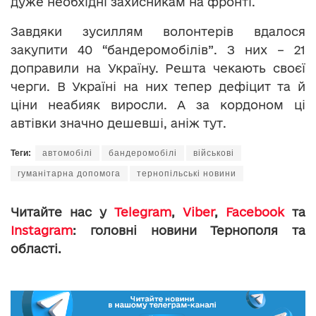
дуже необхідні захисникам на фронті.
Завдяки зусиллям волонтерів вдалося
закупити 40 “бандеромобілів”. З них – 21
доправили на Україну. Решта чекають своєї
черги. В Україні на них тепер дефіцит та й
ціни неабияк виросли. А за кордоном ці
автівки значно дешевші, аніж тут.
Теги:
автомобілі
бандеромобілі
військові
гуманітарна допомога
тернопільські новини
Читайте нас у
Telegram
,
Viber
,
Facebook
та
Instagram
: головні новини Тернополя та
області.