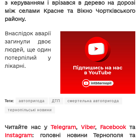
з керуванням і врізався в дерево на дорозі
між селами Красне та Вікно Чортківського
району.
Внаслідок аварії
загинули двоє
людей, ще один
потерпілий у
лікарні.
Теги:
автопригода
ДТП
смертельна автопригода
тернопільські новини
Читайте нас у
Telegram
,
Viber
,
Facebook
та
Instagram
: головні новини Тернополя та