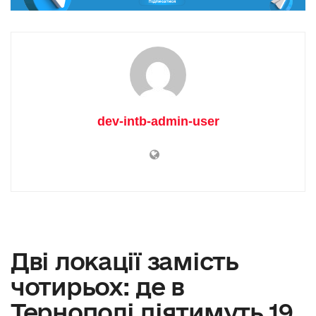
dev-intb-admin-user
Дві локації замість
чотирьох: де в
Тернополі діятимуть 19