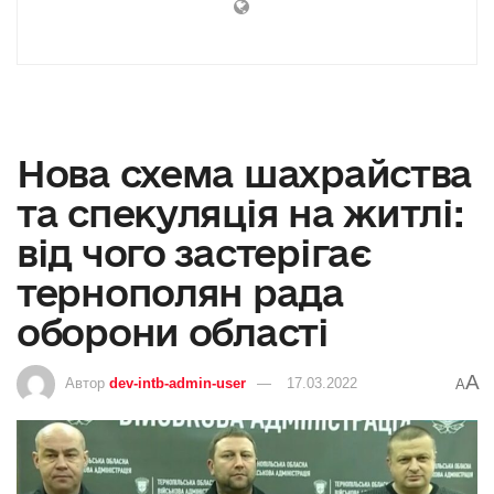
Нова схема шахрайства
та спекуляція на житлі:
від чого застерігає
тернополян рада
оборони області
A
Автор
dev-intb-admin-user
17.03.2022
A