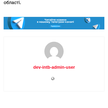
області.
dev-intb-admin-user