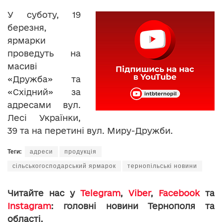
У суботу, 19
березня,
ярмарки
проведуть на
масиві
«Дружба» та
«Східний» за
адресами вул.
Лесі Українки,
39 та на перетині вул. Миру-Дружби.
Теги:
адреси
продукція
сільськогосподарський ярмарок
тернопільські новини
Читайте нас у
Telegram
,
Viber
,
Facebook
та
Instagram
: головні новини Тернополя та
області.