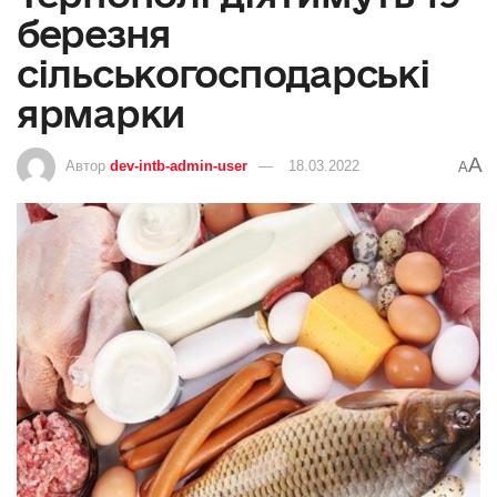
березня
сільськогосподарські
ярмарки
A
Автор
dev-intb-admin-user
18.03.2022
A