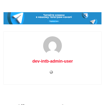
dev-intb-admin-user