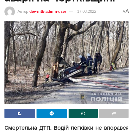
A
Автор
dev-intb-admin-user
17.03.2022
A
Смертельна ДТП. Водій легківки не впорався