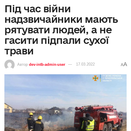
Під час війни
надзвичайники мають
рятувати людей, а не
гасити підпали сухої
трави
A
Автор
dev-intb-admin-user
17.03.2022
A