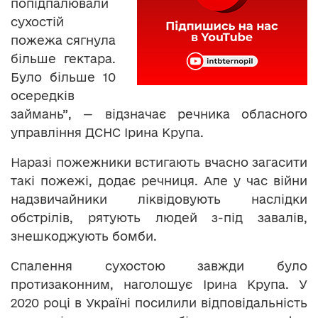
попідпалювали
сухостій
пожежа сягнула
більше гектара.
Було більше 10
осередків
займань”, — відзначає речника обласного
управління ДСНС Ірина Крупа.
Наразі пожежники встигають вчасно загасити
такі пожежі, додає речниця. Але у час війни
надзвичайники ліквідовують наслідки
обстрілів, рятують людей з-під завалів,
знешкоджують бомби.
Спалення сухостою завжди було
протизаконним, наголошує Ірина Крупа. У
2020 році в Україні посилили відповідальність