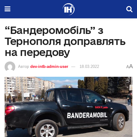
“Бандеромобіль” з
Тернополя доправлять
на передову
A
Автор
dev-intb-admin-user
18.03.2022
A