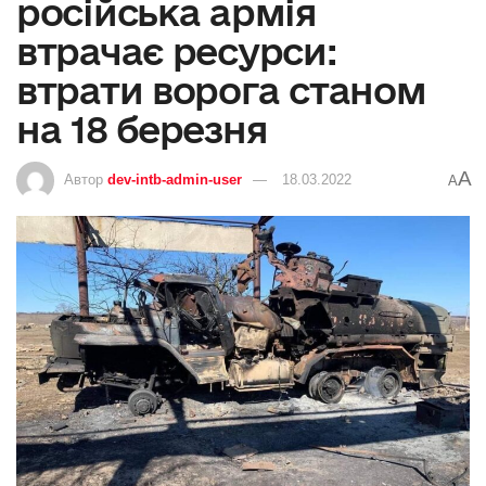
російська армія
втрачає ресурси:
втрати ворога станом
на 18 березня
A
Автор
dev-intb-admin-user
18.03.2022
A