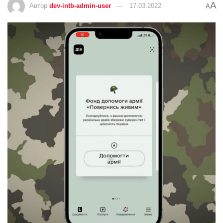
A
Автор
dev-intb-admin-user
17.03.2022
A