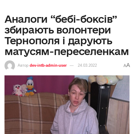
Аналоги “бебі-боксів”
збирають волонтери
Тернополя і дарують
матусям-переселенкам
A
Автор
dev-intb-admin-user
24.03.2022
A