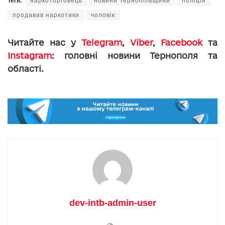
Теги:
наркоторговець
новини Тернопільщини
поліція
продавав наркотики
чоловік
Читайте нас у
Telegram
,
Viber
,
Facebook
та
Instagram
: головні новини Тернополя та
області.
dev-intb-admin-user