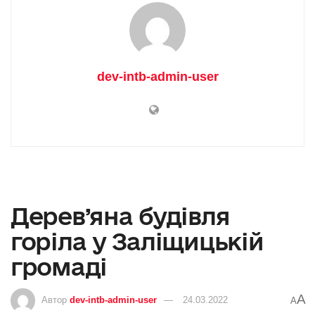
dev-intb-admin-user
Дерев’яна будівля
горіла у Заліщицькій
громаді
A
Автор
dev-intb-admin-user
24.03.2022
A