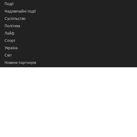
Події
Надзвичайні події
Суспільство
Політика
Лайф
Спорт
Україна
Світ
Новини партнерів
Програми
Сильні разом
Про важливе
Кажи прямо в очі
Тернопіль в деталях