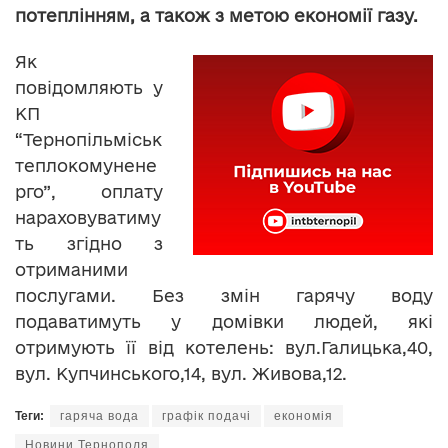
потеплінням, а також з метою економії газу.
Як
повідомляють у
КП
“Тернопільміськ
теплокомунене
рго”, оплату
нараховуватиму
ть згідно з
отриманими
послугами. Без змін гарячу воду
подаватимуть у домівки людей, які
отримують її від котелень: вул.Галицька,40,
вул. Купчинського,14, вул. Живова,12.
Теги:
гаряча вода
графік подачі
економія
Новини Тернополя