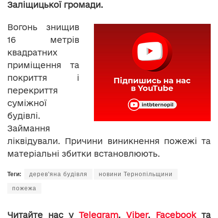
Заліщицької громади.
Вогонь знищив
16 метрів
квадратних
приміщення та
покриття і
перекриття
суміжної
будівлі.
Займання
ліквідували. Причини виникнення пожежі та
матеріальні збитки встановлюють.
Теги:
дерев'яна будівля
новини Тернопільщини
пожежа
Читайте нас у
Telegram
,
Viber
,
Facebook
та