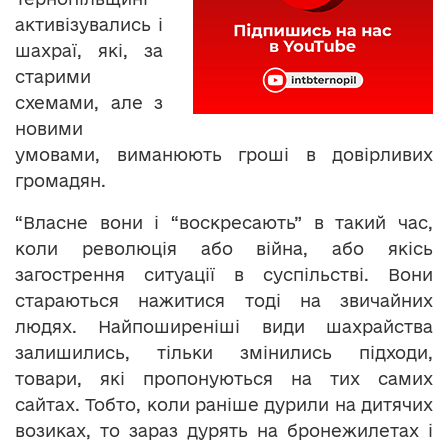
активізувались і
шахраї, які, за
старими
схемами, але з
новими
умовами, виманюють гроші в довірливих
громадян.
“Власне вони і “воскресають” в такий час,
коли революція або війна, або якісь
загострення ситуації в суспільстві. Вони
стараються нажитися тоді на звичайних
людях. Найпоширеніші види шахрайства
залишились, тільки змінились підходи,
товари, які пропонуються на тих самих
сайтах. Тобто, коли раніше дурили на дитячих
возиках, то зараз дурять на бронежилетах і