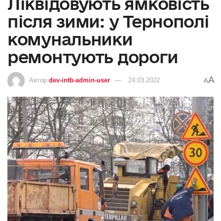
Ліквідовують ямковість
після зими: у Тернополі
комунальники
ремонтують дороги
A
Автор
dev-intb-admin-user
24.03.2022
A