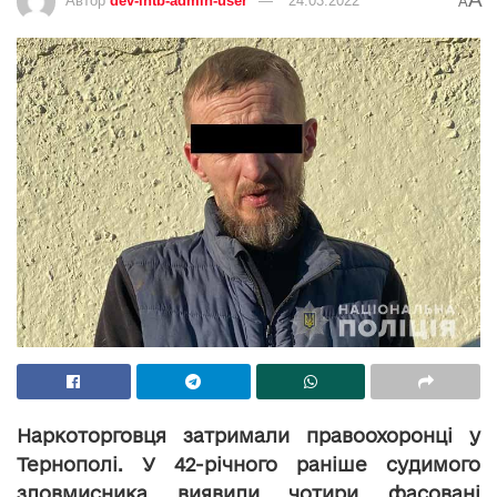
Автор
dev-intb-admin-user
24.03.2022
A
Наркоторговця затримали правоохоронці у
Тернополі. У 42-річного раніше судимого
зловмисника виявили чотири фасовані