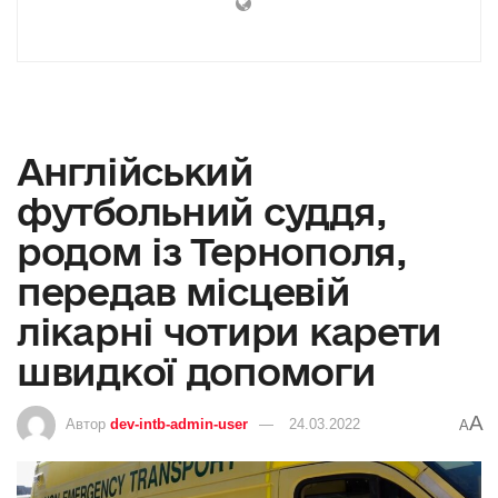
Англійський
футбольний суддя,
родом із Тернополя,
передав місцевій
лікарні чотири карети
швидкої допомоги
A
Автор
dev-intb-admin-user
24.03.2022
A