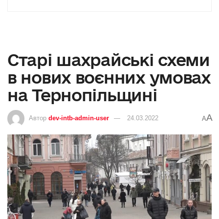
Старі шахрайські схеми
в нових воєнних умовах
на Тернопільщині
A
Автор
dev-intb-admin-user
24.03.2022
A