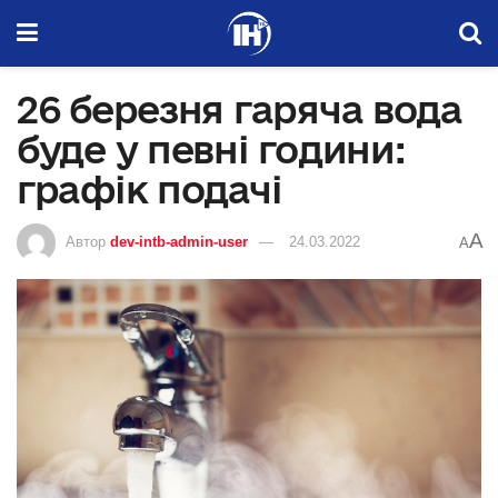
26 березня гаряча вода
буде у певні години:
графік подачі
A
Автор
dev-intb-admin-user
24.03.2022
A