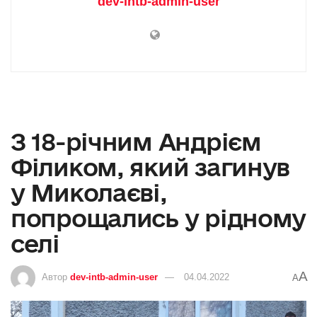
dev-intb-admin-user
З 18-річним Андрієм
Філиком, який загинув
у Миколаєві,
попрощались у рідному
селі
A
Автор
dev-intb-admin-user
04.04.2022
A