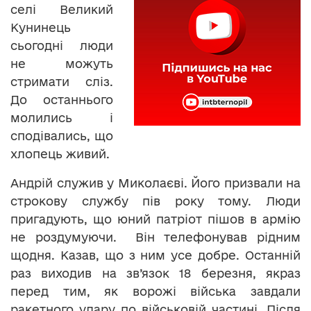
селі Великий
Кунинець
сьогодні люди
не можуть
стримати сліз.
До останнього
молились і
сподівались, що
хлопець живий.
Андрій служив у Миколаєві. Його призвали на
строкову службу пів року тому. Люди
пригадують, що юний патріот пішов в армію
не роздумуючи. Він телефонував рідним
щодня. Казав, що з ним усе добре. Останній
раз виходив на зв’язок 18 березня, якраз
перед тим, як ворожі війська завдали
ракетного удару по військовій частині. Після