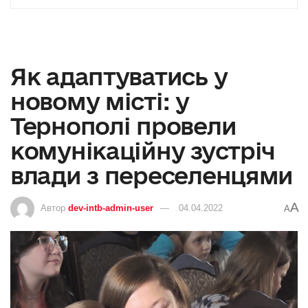
Як адаптуватись у
новому місті: у
Тернополі провели
комунікаційну зустріч
влади з переселенцями
A
Автор
dev-intb-admin-user
04.04.2022
A