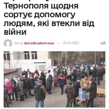
Тернополя щодня
сортує допомогу
людям, які втекли від
війни
A
Автор
dev-intb-admin-user
04.04.2022
A