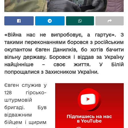
«Війна нас не випробовує, а гартує». З
такими переконаннями боровся з російським
окупантом Євген Данилків, бо хотів бачити
вільну державу. Боровся і віддав за Україну
найцінніше – своє життя. У Білій
попрощалися з Захисником України.
Євген служив у
128 гірсько-
штурмовій
бригаді. Був
відважним
бійцем і щирим