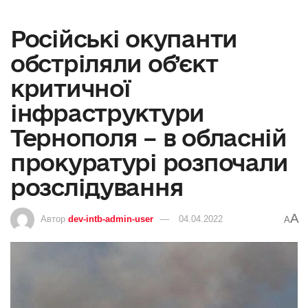
Російські окупанти
обстріляли об’єкт
критичної
інфраструктури
Тернополя – в обласній
прокуратурі розпочали
розслідування
A
Автор
dev-intb-admin-user
04.04.2022
A