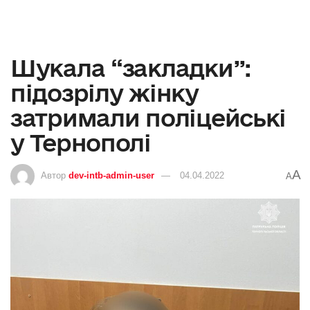
Шукала “закладки”:
підозрілу жінку
затримали поліцейські
у Тернополі
A
Автор
dev-intb-admin-user
04.04.2022
A