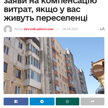
заяви на компенсацію
витрат, якщо у вас
живуть переселенці
A
Автор
dev-intb-admin-user
04.04.2022
A