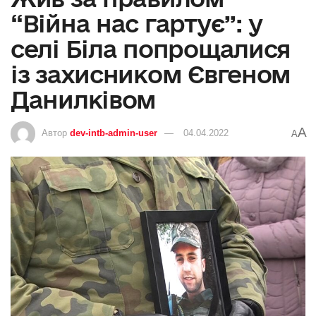
“Війна нас гартує”: у
селі Біла попрощалися
із захисником Євгеном
Данилківом
A
Автор
dev-intb-admin-user
04.04.2022
A