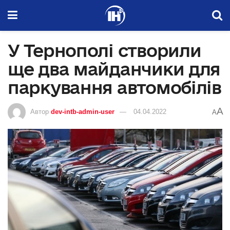
У Тернополі створили
ще два майданчики для
паркування автомобілів
A
Автор
dev-intb-admin-user
04.04.2022
A