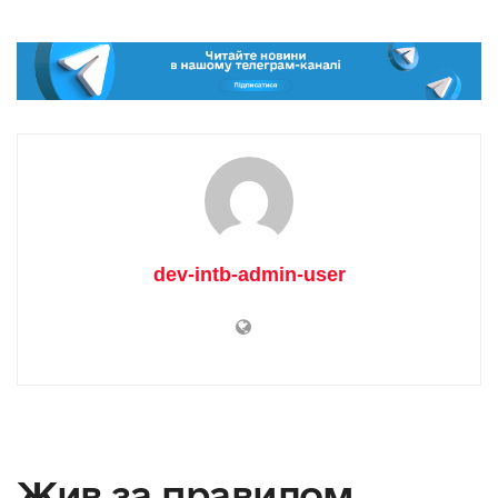
dev-intb-admin-user
Жив за правилом