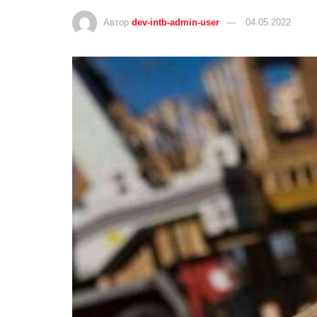
Автор
dev-intb-admin-user
04.05.2022