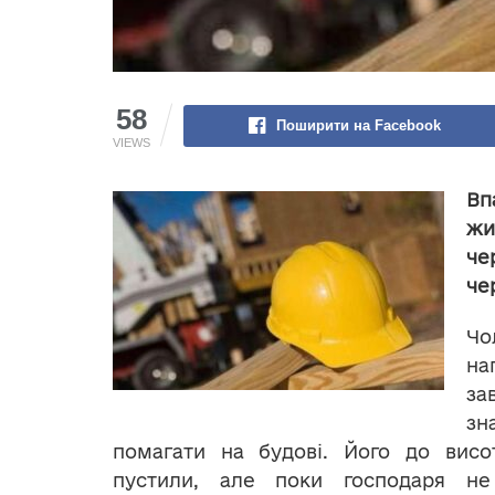
58
Поширити на Facebook
VIEWS
Вп
жи
че
че
Чо
на
з
зн
помагати на будові. Його до висо
пустили, але поки господаря не