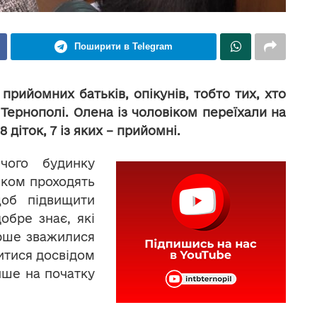
Поширити в Telegram
прийомних батьків, опікунів, тобто тих, хто
 Тернополі. Олена із чоловіком переїхали на
8 діток, 7 із яких – прийомні.
чого будинку
іком проходять
щоб підвищити
обре знає, які
ерше зважилися
итися досвідом
ише на початку