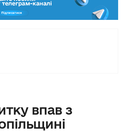
итку впав з
нопільщині