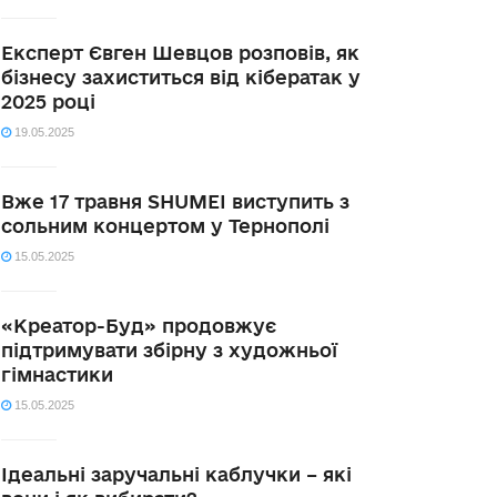
Експерт Євген Шевцов розповів, як
бізнесу захиститься від кібератак у
2025 році
19.05.2025
Вже 17 травня SHUMEI виступить з
сольним концертом у Тернополі
15.05.2025
«Креатор-Буд» продовжує
підтримувати збірну з художньої
гімнастики
15.05.2025
Ідеальні заручальні каблучки – які