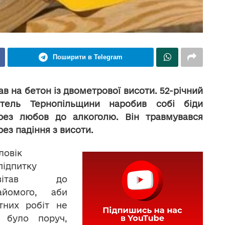
Поширити в Telegram
ав на бетон із двометрової висоти. 52-річний
тель Тернопільщини наробив собі біди
рез любов до алкоголю. Він травмувався
рез падіння з висоти.
ловік
підпитку
авітав до
айомого, аби
тних робіт не
 було поруч,