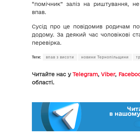
“помічник” заліз на риштування, н
впав.
Сусід про це повідомив родичам пот
додому. За деякий час чоловікові ст
перевірка.
Теги:
впав з висоти
новини Тернопільщини
т
Читайте нас у
Telegram
,
Viber
,
Facebo
області.