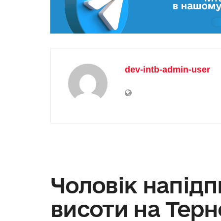
dev-intb-admin-user
Чоловік напідп
висоти на Тер