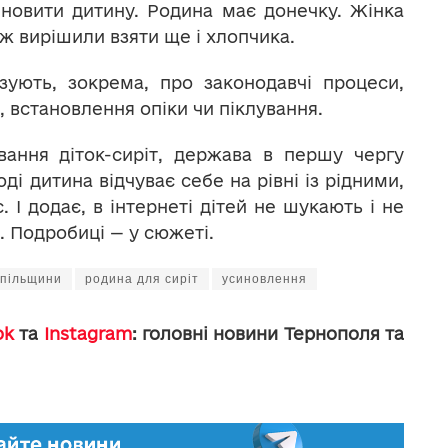
новити дитину. Родина має донечку. Жінка
е ж вирішили взяти ще і хлопчика.
зують, зокрема, про законодавчі процеси,
 встановлення опіки чи піклування.
вання діток-сиріт, держава в першу чергу
ді дитина відчуває себе на рівні із рідними,
 додає, в інтернеті дітей не шукають і не
. Подробиці — у сюжеті.
опільщини
родина для сиріт
усиновлення
ok
та
Instagram
: головні новини Тернополя та