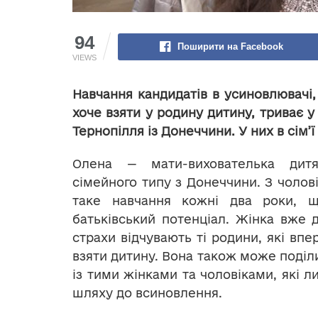
94
Поширити на Facebook
VIEWS
Навчання кандидатів в усиновлювачі, 
хоче взяти у родину дитину, триває у
Тернопілля із Донеччини. У них в сім’ї 
Олена — мати-вихователька дитя
сімейного типу з Донеччини. З чолов
таке навчання кожні два роки, 
батьківський потенціал. Жінка вже д
страхи відчувають ті родини, які вп
взяти дитину. Вона також може поділ
із тими жінками та чоловіками, які л
шляху до всиновлення.