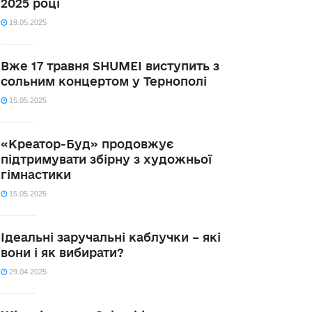
2025 році
19.05.2025
Вже 17 травня SHUMEI виступить з
сольним концертом у Тернополі
15.05.2025
«Креатор-Буд» продовжує
підтримувати збірну з художньої
гімнастики
15.05.2025
Ідеальні заручальні каблучки – які
вони і як вибирати?
29.04.2025