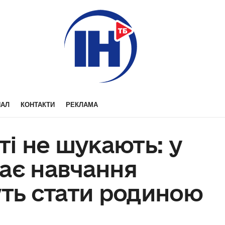
НАЛ
КОНТАКТИ
РЕКЛАМА
ті не шукають: у
ває навчання
уть стати родиною