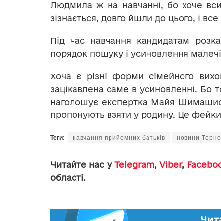
Людмила ж на навчанні, бо хоче вси
зізнається, довго йшли до цього, і вс
Під час навчання кандидатам розка
порядок пошуку і усиновлення малечі,
Хоча є різні форми сімейного вихо
зацікавлена саме в усиновленні. Бо то
наголошує експертка Майя Шимашис. І
пропонують взяти у родину. Це фейки
Теги:
навчання прийомних батьків
новини Терн
Читайте нас у
Telegram
,
Viber
,
Facebo
області.