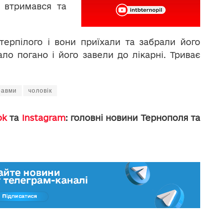
е втримався та
ерпілого і вони приїхали та забрали його
ало погано і його завели до лікарні. Триває
равми
чоловік
ok
та
Instagram
: головні новини Тернополя та