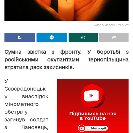
Фото з мережі Інтернет
Сумна звістка з фронту. У боротьбі з
російськими окупантами Тернопільщина
втратила двох захисників.
У
Сєвєродонецьк
у внаслідок
мінометного
обстрілу
загинув солдат
з Лановець,