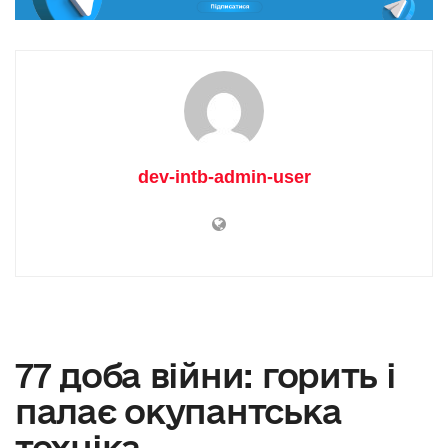
dev-intb-admin-user
77 доба війни: горить і
палає окупантська
техніка