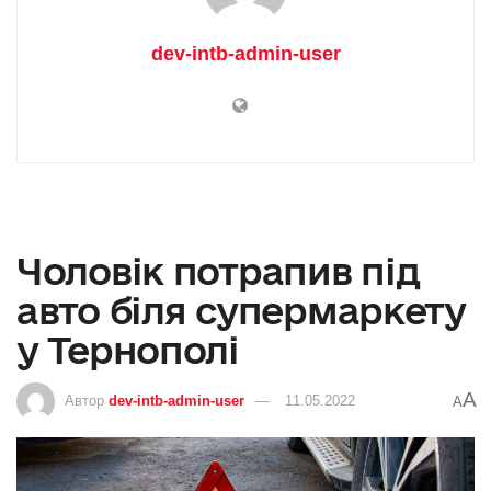
dev-intb-admin-user
Чоловік потрапив під
авто біля супермаркету
у Тернополі
A
Автор
dev-intb-admin-user
11.05.2022
A