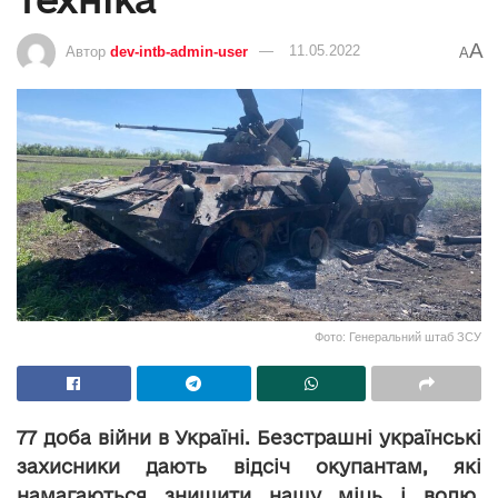
A
Автор
dev-intb-admin-user
11.05.2022
A
Фото: Генеральний штаб ЗСУ
77 доба війни в Україні. Безстрашні українські
захисники дають відсіч окупантам, які
намагаються знищити нашу міць і волю.