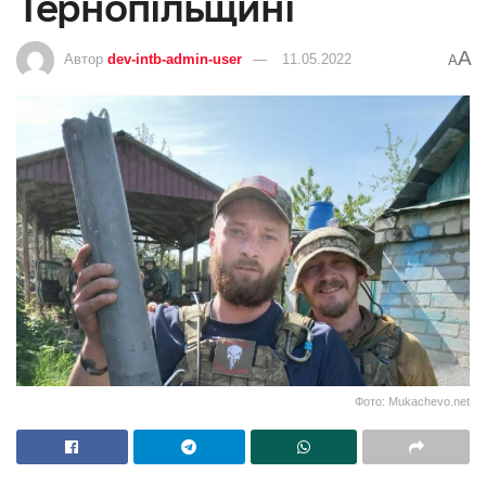
Тернопільщині
A
Автор
dev-intb-admin-user
11.05.2022
A
Фото: Mukachevo.net