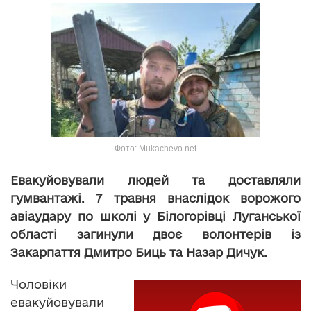
Фото: Mukachevo.net
Евакуйовували людей та доставляли
гумвантажі. 7 травня внаслідок ворожого
авіаудару по школі у Білогорівці Луганської
області загинули двоє волонтерів із
Закарпаття Дмитро Биць та Назар Дичук.
Чоловіки
евакуйовували