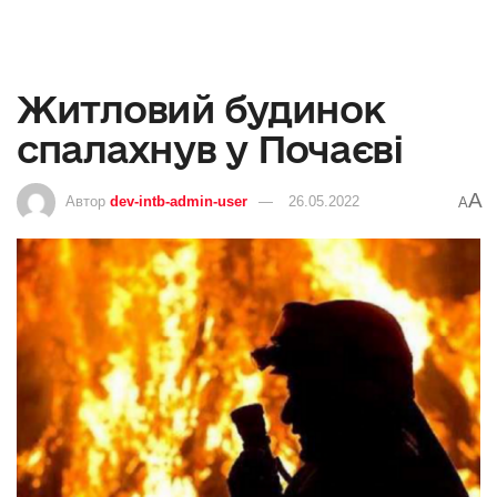
Житловий будинок
спалахнув у Почаєві
A
Автор
dev-intb-admin-user
26.05.2022
A