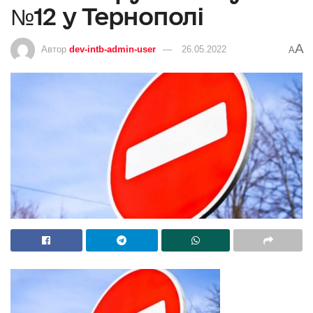
№12 у Тернополі
A
Автор
dev-intb-admin-user
26.05.2022
A