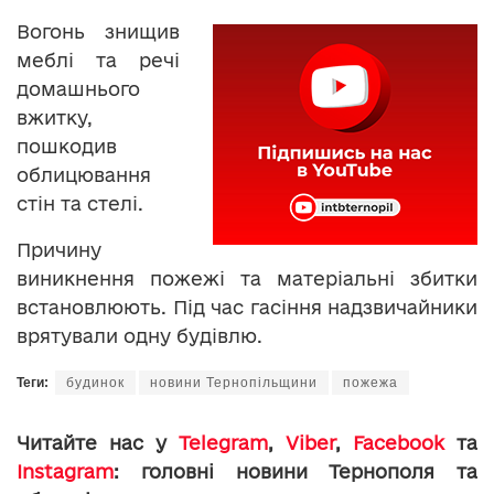
Вогонь знищив
меблі та речі
домашнього
вжитку,
пошкодив
облицювання
стін та стелі.
Причину
виникнення пожежі та матеріальні збитки
встановлюють. Під час гасіння надзвичайники
врятували одну будівлю.
Теги:
будинок
новини Тернопільщини
пожежа
Читайте нас у
Telegram
,
Viber
,
Facebook
та
Instagram
: головні новини Тернополя та