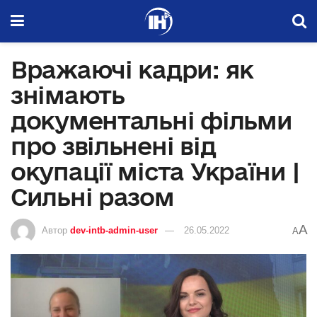
Вражаючі кадри: як
знімають
документальні фільми
про звільнені від
окупації міста України |
Сильні разом
A
Автор
dev-intb-admin-user
26.05.2022
A