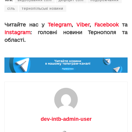
Теги:
видобування солі
дефіцит солі
подорожчання
сіль
тернопільські новини
Читайте нас у
Telegram
,
Viber
,
Facebook
та
Instagram
: головні новини Тернополя та
області.
dev-intb-admin-user