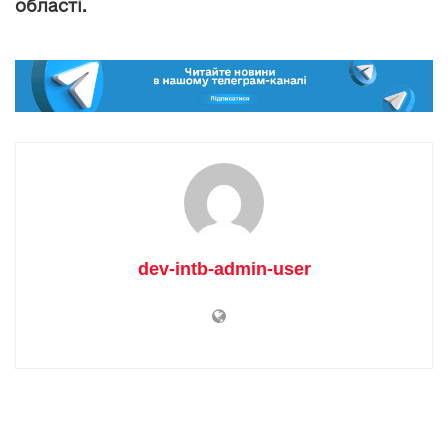
області.
dev-intb-admin-user