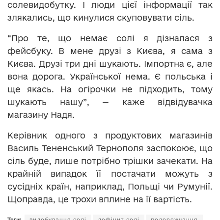
солевидобутку. І люди цієї інформації так
злякались, що кинулися скуповувати сіль.
“Про те, що немає солі я дізналася з
фейсбуку. В мене друзі з Києва, я сама з
Києва. Друзі три дні шукають. Імпортна є, але
вона дорога. Української нема. Є польська і
ще якась. На огірочки не підходить, тому
шукають нашу”, — каже відвідувачка
магазину Надя.
Керівник одного з продуктових магазинів
Василь Тененський Тернополя заспокоює, що
сіль буде, лише потрібно трішки зачекати. На
крайній випадок її постачати можуть з
сусідніх країн, наприклад, Польщі чи Румунії.
Щоправда, це трохи вплине на її вартість.