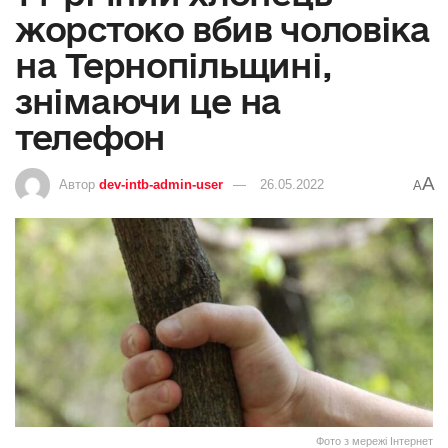
жорстоко вбив чоловіка
на Тернопільщині,
знімаючи це на
телефон
A
Автор
dev-intb-admin-user
26.05.2022
A
Фото з мережі Інтернет