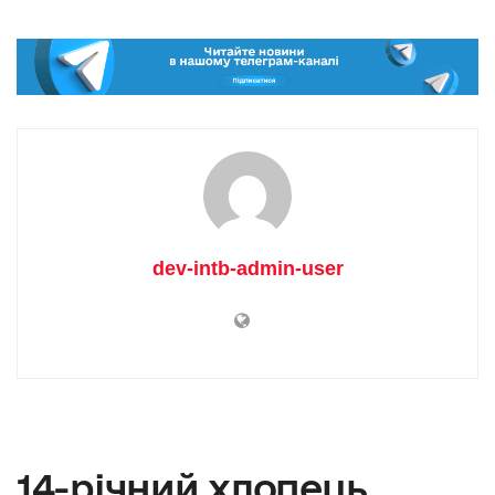
dev-intb-admin-user
14-річний хлопець