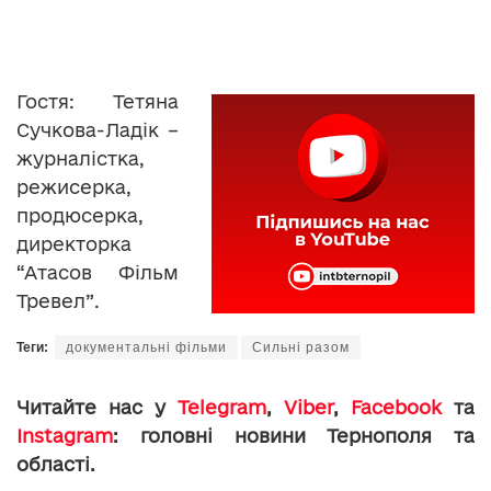
Гостя: Тетяна
Cучкова-Ладік –
журналістка,
режисерка,
продюсерка,
директорка
“Атасов Фільм
Тревел”.
Теги:
документальні фільми
Сильні разом
Читайте нас у
Telegram
,
Viber
,
Facebook
та
Instagram
: головні новини Тернополя та
області.