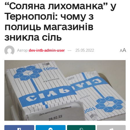
“Соляна лихоманка” у
Тернополі: чому з
полиць магазинів
зникла сіль
A
Автор
dev-intb-admin-user
25.05.2022
A