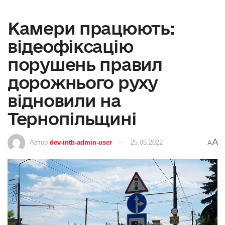
Камери працюють:
відеофіксацію
порушень правил
дорожнього руху
відновили на
Тернопільщині
A
Автор
dev-intb-admin-user
25.05.2022
A