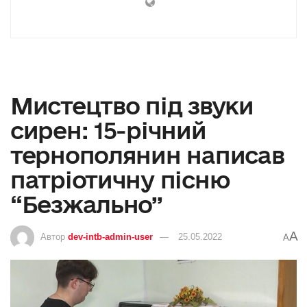
Мистецтво під звуки
сирен: 15-річний
тернополянин написав
патріотичну пісню
“Безжально”
A
Автор
dev-intb-admin-user
25.05.2022
A