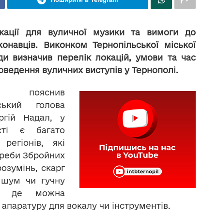
кації для вуличної музики та вимоги до
конавців. Виконком Тернопільської міської
ди визначив перелік локацій, умови та час
оведення вуличних виступів у Тернополі.
к пояснив
ський голова
ргій Надал, у
сті є багато
регіонів, які
треби Збройних
озумінь, скарг
 шум чи гучну
я, де можна
апаратуру для вокалу чи інструментів.