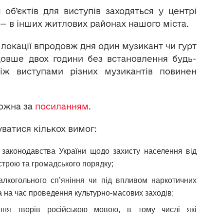
об’єктів для виступів заходяться у центрі
ть — в інших житлових районах нашого міста.
 локації впродовж дня один музикант чи гурт
овше двох години без встановлення будь-
між виступами різних музикантів повинен
можна за
посиланням
.
ватися кількох вимог:
 законодавства України щодо захисту населення від
трою та громадського порядку;
алкогольного сп’яніння чи під впливом наркотичних
і та на час проведення культурно-масових заходів;
ання творів російською мовою, в тому числі які