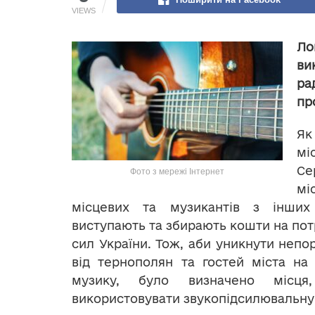
VIEWS
Ло
ви
ра
пр
Я
мі
Се
Фото з мережі Інтернет
мі
місцевих та музикантів з інших 
виступають та збирають кошти на по
сил України. Тож, аби уникнути непор
від тернополян та гостей міста на
музику, було визначено місц
використовувати звукопідсилювальну 