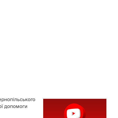
рнопільського
ої допомоги