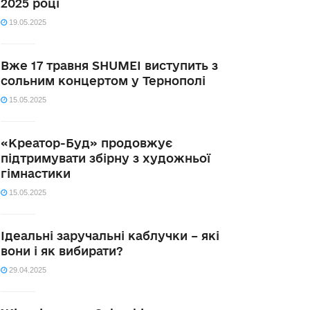
2025 році
19.05.2025
Вже 17 травня SHUMEI виступить з
сольним концертом у Тернополі
15.05.2025
«Креатор-Буд» продовжує
підтримувати збірну з художньої
гімнастики
15.05.2025
Ідеальні заручальні каблучки – які
вони і як вибирати?
29.04.2025