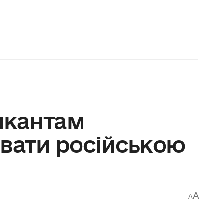
икантам
івати російською
A
A