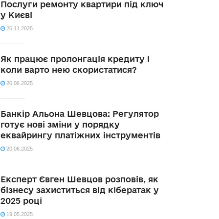
Послуги ремонту квартири під ключ
у Києві
26.11.2025
Як працює пролонгація кредиту і
коли варто нею скористатися?
20.06.2025
Банкір Альона Шевцова: Регулятор
готує нові зміни у порядку
еквайрингу платіжних інструментів
20.06.2025
Експерт Євген Шевцов розповів, як
бізнесу захиститься від кібератак у
2025 році
19.05.2025