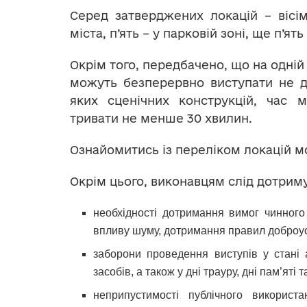
Серед затверджених локацій – вісім 
міста, п’ять – у парковій зоні, ще п’я
Окрім того, передбачено, що на одній
можуть безперервно виступати не д
яких сценічних конструкцій, час 
тривати не менше 30 хвилин.
Ознайомитись із переліком локацій 
Окрім цього, виконавцям слід дотриму
необхідності дотримання вимог чинного
впливу шуму, дотримання правил доброус
заборони проведення виступів у стані 
засобів, а також у дні трауру, дні пам’ят
неприпустимості публічного використ