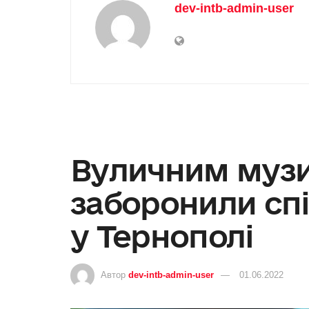
dev-intb-admin-user
Вуличним муз
заборонили сп
у Тернополі
Автор
dev-intb-admin-user
01.06.2022